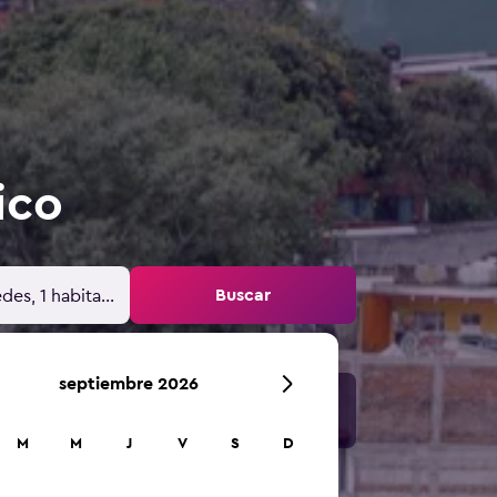
ico
Buscar
des, 1 habitación
septiembre 2026
M
M
J
V
S
D