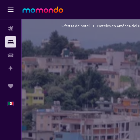
Ofertas de hotel
Hoteles en América del 
Vuelos
Alojamientos
Autos
Planifica con IA
Trips
Español