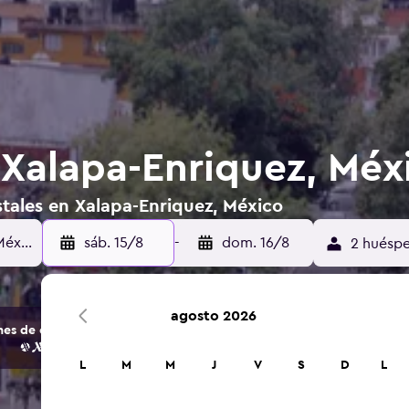
 Xalapa-Enriquez, Méx
tales en Xalapa-Enriquez, México
sáb. 15/8
-
dom. 16/8
2 huéspe
agosto 2026
s de opciones de hoteles y alojamientos.
L
M
M
J
V
S
D
L