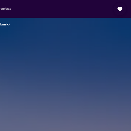
uentes
dansk)