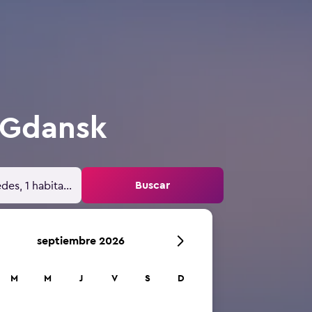
 Gdansk
Buscar
des, 1 habitación
septiembre 2026
M
M
J
V
S
D