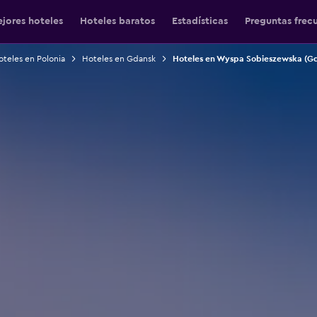
jores hoteles
Hoteles baratos
Estadísticas
Preguntas frec
teles en Polonia
Hoteles en Gdansk
Hoteles en Wyspa Sobieszewska (G