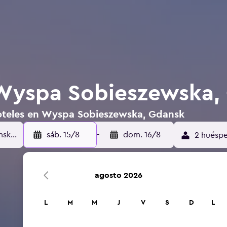
 Wyspa Sobieszewska,
hoteles en Wyspa Sobieszewska, Gdansk
sáb. 15/8
-
dom. 16/8
2 huéspe
agosto 2026
L
M
M
J
V
S
D
L