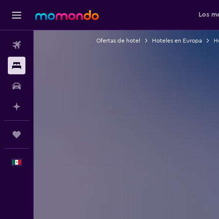
Los me
Ofertas de hotel
Hoteles en Europa
Ho
Vuelos
Alojamientos
Autos
Planifica con IA
Trips
Español