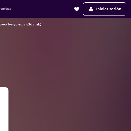
uentes
Iniciar sesión
owo-Tysiąclecia (Gdansk)