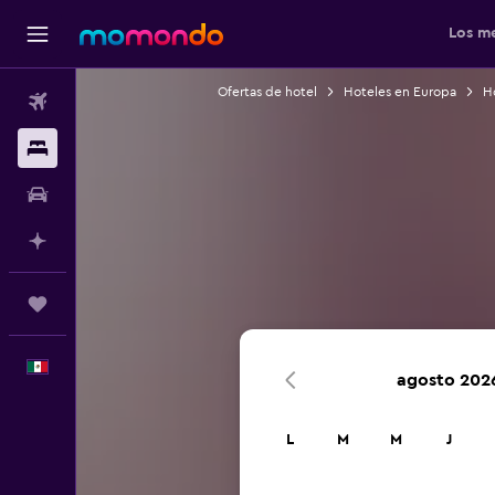
Los me
Ofertas de hotel
Hoteles en Europa
Ho
Vuelos
Alojamientos
Autos
Planifica con IA
Trips
Español
agosto 202
L
M
M
J