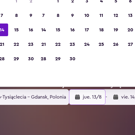
1
2
1
2
3
4
5
6
7
8
9
7
8
9
10
11
12
13
14
15
16
14
15
16
17
18
19
20
21
22
23
21
22
23
24
25
26
27
Żabianka-Wejhera-Jel
28
29
30
28
29
30
, Gdansk
oteles en Żabianka-Wejhera-Jelitkowo-Tysiąclec
Tysiąclecia - Gdansk, Polonia
jue. 13/8
-
vie. 1