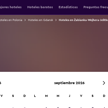
jores hoteles
Hoteles baratos
Estadísticas
Preguntas frec
teles en Polonia
Hoteles en Gdansk
Hoteles en Żabianka-Wejhera-Jelitk
6
septiembre 2026
V
S
D
L
M
M
J
V
S
D