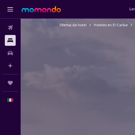
Lo
Ofertas de hotel
Hoteles en El Caribe
Vuelos
Alojamientos
Autos
Planifica con IA
Trips
Español