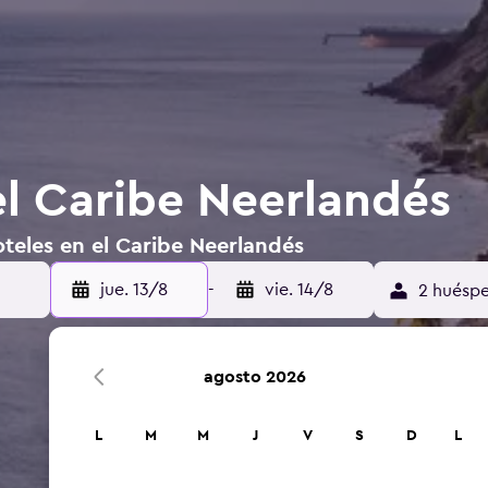
el Caribe Neerlandés
teles en el Caribe Neerlandés
jue. 13/8
-
vie. 14/8
2 huéspe
agosto 2026
L
M
M
J
V
S
D
L