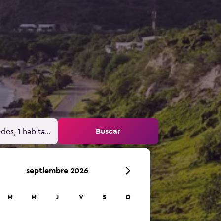
Buscar
des, 1 habitación
septiembre 2026
M
M
J
V
S
D