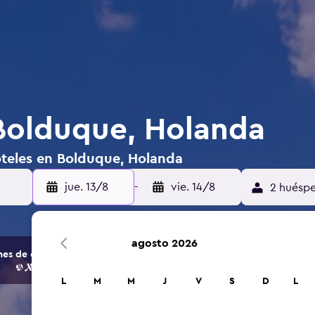
Bolduque, Holanda
oteles en Bolduque, Holanda
jue. 13/8
-
vie. 14/8
2 huéspe
agosto 2026
s de opciones de hoteles y alojamientos.
L
M
M
J
V
S
D
L