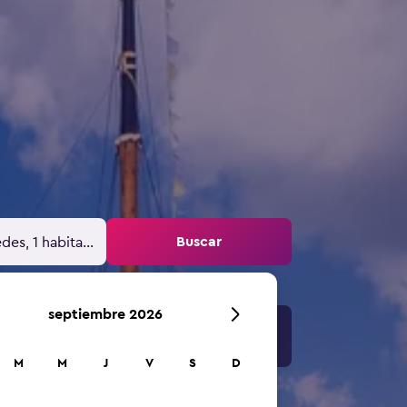
Buscar
des, 1 habitación
septiembre 2026
M
M
J
V
S
D