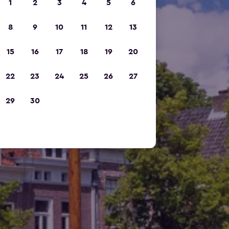
1
2
3
4
5
6
8
9
10
11
12
13
15
16
17
18
19
20
22
23
24
25
26
27
29
30