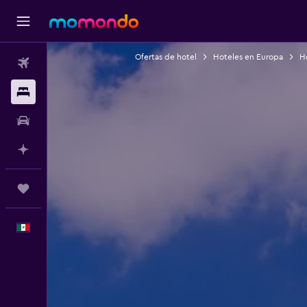
Ofertas de hotel
Hoteles en Europa
H
Vuelos
Alojamientos
Autos
Planifica con IA
Trips
Español