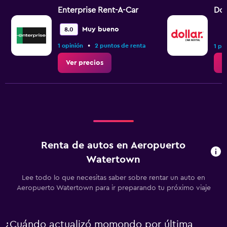
Enterprise Rent-A-Car
Dol
Muy bueno
8.0
•
1 opinión
2 puntos de renta
1 pu
Ver precios
V
Renta de autos en Aeropuerto
Watertown
Lee todo lo que necesitas saber sobre rentar un auto en
Aeropuerto Watertown para ir preparando tu próximo viaje
¿Cuándo actualizó momondo por última