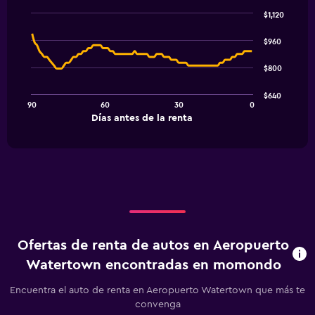
$1,120
Line
Chart
graphic.
chart
$960
with
91
$800
data
points.
$640
90
60
30
0
The
End
Días antes de la renta
chart
of
interactive
has
chart
1
X
axis
displaying
Días
antes
de
Ofertas de renta de autos en Aeropuerto
la
renta.
Watertown encontradas en momondo
Range:
91
Encuentra el auto de renta en Aeropuerto Watertown que más te
categories.
convenga
The