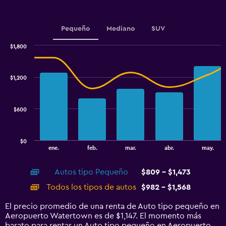
chart
has
1
Pequeño
Mediano
SUV
Y
axis
$1,800
displaying
Combination
Chart
graphic.
chart
values.
with
Range:
$1,200
2
640
data
to
series.
1120.
$600
The
chart
has
$0
1
End
ene.
feb.
mar.
abr.
may.
of
X
interactive
axis
chart
Autos tipo Pequeño
$809 - $1,473
displaying
categories.
Todos los tipos de autos
$982 - $1,568
Range:
14
El precio promedio de una renta de Auto tipo pequeño en
categories.
Aeropuerto Watertown es de $1,147. El momento más
The
barato para rentar un Auto tipo pequeño en Aeropuerto