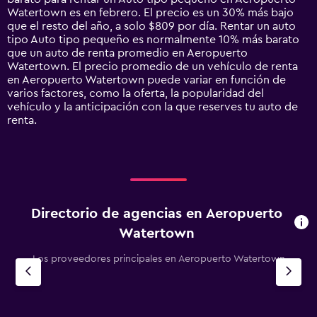
chart
Watertown es en febrero. El precio es un 30% más bajo
has
que el resto del año, a solo $809 por día. Rentar un auto
1
tipo Auto tipo pequeño es normalmente 10% más barato
Y
que un auto de renta promedio en Aeropuerto
axis
Watertown. El precio promedio de un vehículo de renta
displaying
en Aeropuerto Watertown puede variar en función de
values.
varios factores, como la oferta, la popularidad del
Range:
vehículo y la anticipación con la que reserves tu auto de
0
renta.
to
1800.
Directorio de agencias en Aeropuerto
Watertown
Los proveedores principales en Aeropuerto Watertown