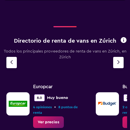
X
axis
displaying
categories.
Range:
3
categories.
Directorio de renta de vans en Zúrich
The
chart
Todos los principales proveedores de renta de vans en Zúrich, en
has
Zúrich
1
Y
axis
displaying
values.
Range:
Europcar
Bu
0
to
Muy bueno
8.0
7.
9.
•
4 opiniones
8 puntos de
2 op
renta
rent
Ver precios
V