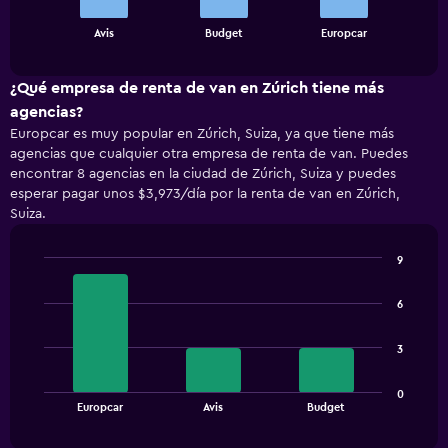
The
chart
End
Avis
Budget
Europcar
of
has
interactive
1
chart
X
¿Qué empresa de renta de van en Zúrich tiene más
axis
agencias?
displaying
Europcar es muy popular en Zúrich, Suiza, ya que tiene más
categories.
agencias que cualquier otra empresa de renta de van. Puedes
Range:
encontrar 8 agencias en la ciudad de Zúrich, Suiza y puedes
3
esperar pagar unos $3,973/día por la renta de van en Zúrich,
categories.
Suiza.
The
chart
has
9
1
Bar
Chart
Y
graphic.
chart
6
with
axis
3
displaying
bars.
values.
3
Range:
The
0
0
chart
End
to
Europcar
Avis
Budget
of
has
4500.
interactive
1
chart