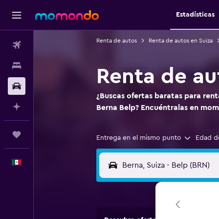
Estadísticas
Renta de autos
Renta de autos en Suiza
Vuelos
Alojamientos
Renta de au
Autos
¿Buscas ofertas baratas para ren
Planifica con IA
Berna Belp? Encuéntralas en mo
Trips
Entrega en el mismo punto
Edad d
Español