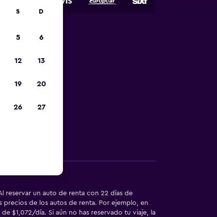
S
D
5
6
autos de
12
13
Belp
19
20
enta perfecto
26
27
Otra información
Al reservar un auto de renta con 22 días de
os precios de los autos de renta. Por ejemplo, en
e $1,072/día. Si aún no has reservado tu viaje, la