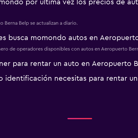
ondo por última vez los precios de au
Ver precios
 Berna Belp se actualizan a diario.
es busca momondo autos en Aeropuerto
r
Ver precios
ero de operadores disponibles con autos en Aeropuerto Berna
er para rentar un auto en Aeropuerto B
identificación necesitas para rentar u