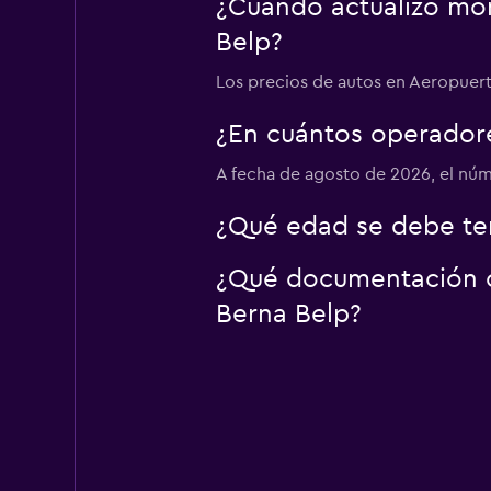
¿Cuándo actualizó mom
YourRent
Belp?
1 punto de renta
Los precios de autos en Aeropuerto
¿En cuántos operador
keddy by Europca
A fecha de agosto de 2026, el núm
1 punto de renta
¿Qué edad se debe ten
¿Qué documentación o 
Berna Belp?