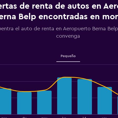
categories.
ertas de renta de autos en Ae
The
chart
erna Belp encontradas en m
has
1
entra el auto de renta en Aeropuerto Berna Bel
Y
axis
convenga
displaying
values.
Range:
1000
Pequeño
to
2500.