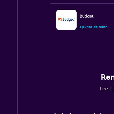
Budget
1 punto de renta
FLIZZR
2 puntos de renta
Ren
Edel & Stark
Lee t
1 punto de renta