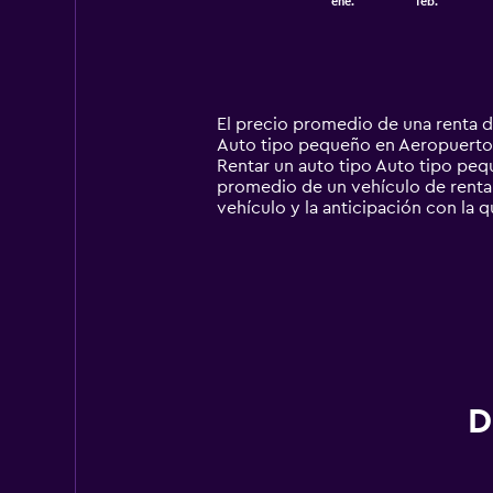
ene.
feb.
of
X
interactive
axis
chart
displaying
categories.
Range:
14
El precio promedio de una renta 
categories.
Auto tipo pequeño en Aeropuerto B
The
Rentar un auto tipo Auto tipo pe
chart
promedio de un vehículo de renta 
has
vehículo y la anticipación con la q
1
Y
axis
displaying
values.
Range:
0
to
4500.
D