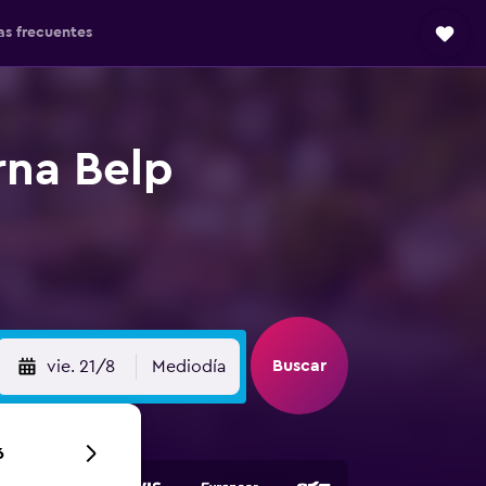
as frecuentes
rna Belp
Buscar
vie. 21/8
Mediodía
6