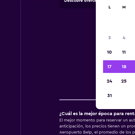
Descubre ofertas de agencias de 
L
M
Inf
3
4
10
11
Infor
17
18
24
25
Pr
31
¿Cuál es la mejor época para ren
El mejor momento para reservar un auto
anticipación, los precios tienen un pro
Aeropuerto Belp, el promedio de los pre