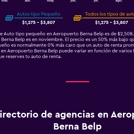
mar.
abr.
may.
jun.
jul.
ago.
Autos tipo Pequeño
Todos los tipos de aut
$1,275 - $3,807
$1,275 - $3,807
de Auto tipo pequeño en Aeropuerto Berna Belp es de $2,508.
erna Belp es en noviembre. El precio es un 50% más bajo que e
queño es normalmente 0% más caro que un auto de renta prom
en Aeropuerto Berna Belp puede variar en función de varios fa
ue reserves tu auto de renta.
irectorio de agencias en Aero
Berna Belp