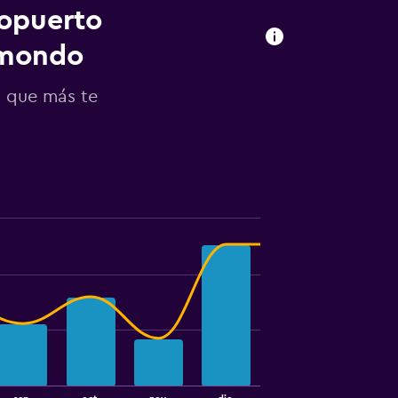
ropuerto
omondo
p que más te