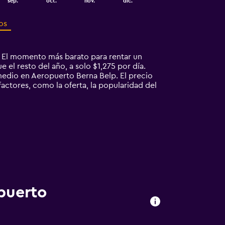
sep.
oct.
nov.
dic.
os
 El momento más barato para rentar un
l resto del año, a solo $1,275 por día.
edio en Aeropuerto Berna Belp. El precio
ctores, como la oferta, la popularidad del
puerto