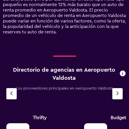
1
pequeño es normalmente 12% más barato que un auto de
Y
renta promedio en Aeropuerto Valdosta. El precio
axis
promedio de un vehículo de renta en Aeropuerto Valdosta
displaying
puede variar en función de varios factores, como la oferta,
values.
la popularidad del vehículo y la anticipación con la que
Range:
reserves tu auto de renta.
0
to
3000.
Directorio de agencias en Aeropuerto
Valdosta
Los proveedores principales en Aeropuerto Valdosta
Thrifty
Budget