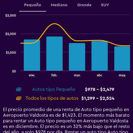
1
Pequeño
Mediano
Grande
SUV
Y
axis
$3,000
displaying
Combination
Chart
graphic.
chart
values.
with
Range:
$2,000
2
600
data
to
series.
1500.
$1,000
The
chart
has
$0
1
End
ene.
feb.
mar.
abr.
may.
of
X
interactive
axis
chart
Autos tipo Pequeño
$978 - $2,479
displaying
categories.
Todos los tipos de autos
$1,299 - $2,524
Range:
14
El precio promedio de una renta de Auto tipo pequeño en
categories.
Aeropuerto Valdosta es de $1,423. El momento más barato
The
para rentar un Auto tipo pequeño en Aeropuerto Valdosta
chart
es en diciembre. El precio es un 32% más bajo que el resto
has
del año, a solo $978 por día. Rentar un auto tipo Auto tipo