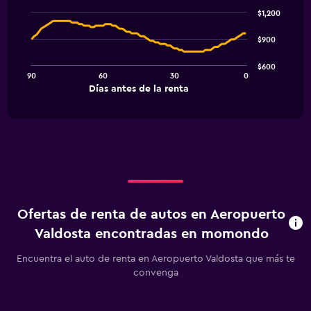
Chart
graphic.
chart
$1,200
with
91
$900
data
points.
$600
90
60
30
0
The
End
Días antes de la renta
chart
of
interactive
has
chart
1
X
axis
displaying
Días
antes
de
Ofertas de renta de autos en Aeropuerto
la
renta.
Valdosta encontradas en momondo
Range:
91
Encuentra el auto de renta en Aeropuerto Valdosta que más te
categories.
convenga
The
chart
has