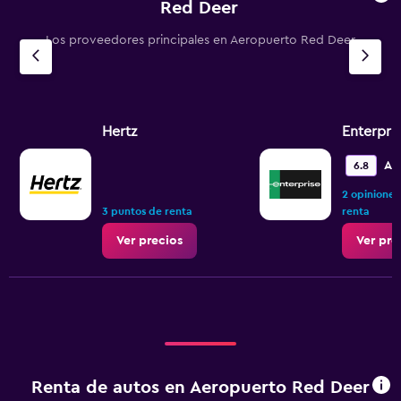
Red Deer
Los proveedores principales en Aeropuerto Red Deer
Hertz
Enterpri
Ac
6.8
2 opiniones
3 puntos de renta
renta
Ver precios
Ver pre
Renta de autos en Aeropuerto Red Deer