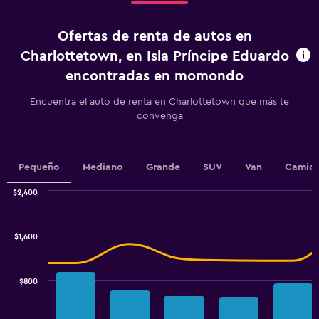
4
to
categories.
900.
Ofertas de renta de autos en
The
chart
Charlottetown, en Isla Príncipe Eduardo
has
encontradas en momondo
1
Y
Encuentra el auto de renta en Charlottetown que más te
axis
convenga
displaying
values.
Range:
0
Pequeño
Mediano
Grande
SUV
Van
Camion
to
2.4.
$2,400
Combination
Chart
graphic.
chart
with
$1,600
2
data
series.
$800
The
chart
has