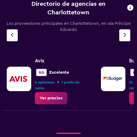
Directorio de agencias en
Charlottetown
Los proveedores principales en Charlottetown, en Isla Príncipe
Eduardo
Avis
Bu
Excelente
9.0
8.
•
6 opiniones
1 punto de
15 o
renta
rent
Ver precios
V