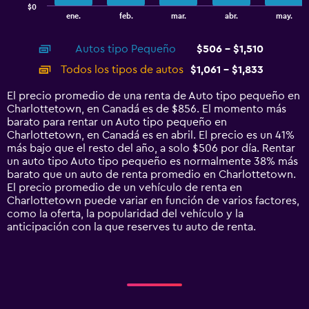
$0
1
End
ene.
feb.
mar.
abr.
may.
of
X
interactive
axis
chart
Autos tipo Pequeño
$506 - $1,510
displaying
categories.
Todos los tipos de autos
$1,061 - $1,833
Range:
14
El precio promedio de una renta de Auto tipo pequeño en
categories.
Charlottetown, en Canadá es de $856. El momento más
The
barato para rentar un Auto tipo pequeño en
chart
Charlottetown, en Canadá es en abril. El precio es un 41%
has
más bajo que el resto del año, a solo $506 por día. Rentar
1
un auto tipo Auto tipo pequeño es normalmente 38% más
Y
barato que un auto de renta promedio en Charlottetown.
axis
El precio promedio de un vehículo de renta en
displaying
Charlottetown puede variar en función de varios factores,
values.
como la oferta, la popularidad del vehículo y la
Range:
anticipación con la que reserves tu auto de renta.
0
to
2400.