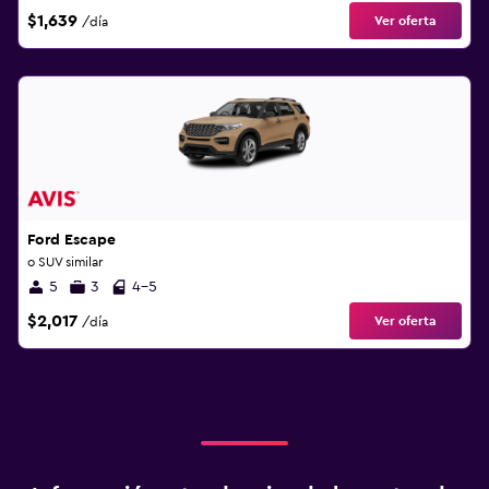
$1,639
Ver oferta
/día
Ford Escape
o SUV similar
5
3
4-5
$2,017
Ver oferta
/día