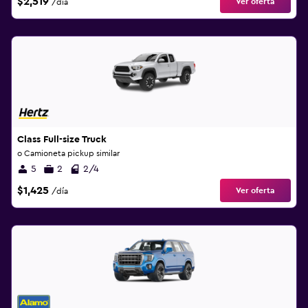
$2,519
Ver oferta
/día
Class Full-size Truck
o Camioneta pickup similar
5
2
2/4
$1,425
Ver oferta
/día