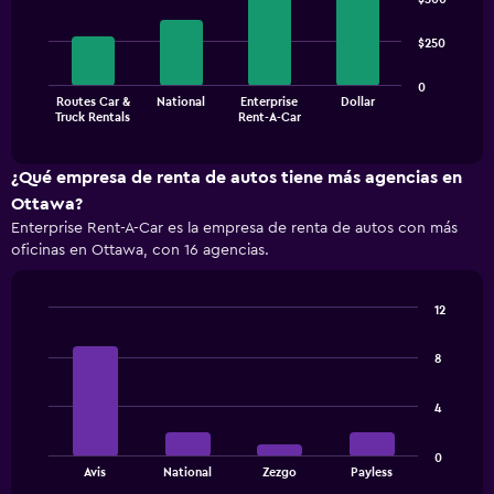
with
4
$250
bars.
The
0
Routes Car &
National
Enterprise
Dollar
chart
End
Truck Rentals
Rent-A-Car
of
has
interactive
1
chart
X
¿Qué empresa de renta de autos tiene más agencias en
axis
Ottawa?
displaying
Enterprise Rent-A-Car es la empresa de renta de autos con más
categories.
oficinas en Ottawa, con 16 agencias.
Range:
4
categories.
12
The
Bar
Chart
chart
graphic.
chart
has
8
with
1
4
bars.
Y
4
axis
The
displaying
0
chart
values.
End
Avis
National
Zezgo
Payless
of
has
Range: