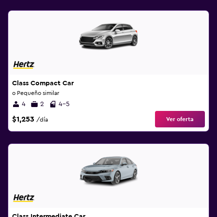
Class Compact Car
o Pequeño similar
4
2
4-5
$1,253
Ver oferta
/día
Class Intermediate Car