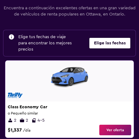
Encuentra a continuación excelentes ofertas en una gran variedad
de vehículos de renta populares en Ottawa, en Ontario.
Elige tus fechas de viaje
para encontrar los mejores
Elige las fechas
precios
Class Economy Car
o Pequeño similar
2
2
4-5
$1,337
Ver oferta
/día