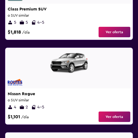
Class Premium SUV
o SUV similar
5
5
4-5
$1,818
Ver oferta
/día
Nissan Rogue
o SUV similar
4
2
4-5
$1,101
Ver oferta
/día