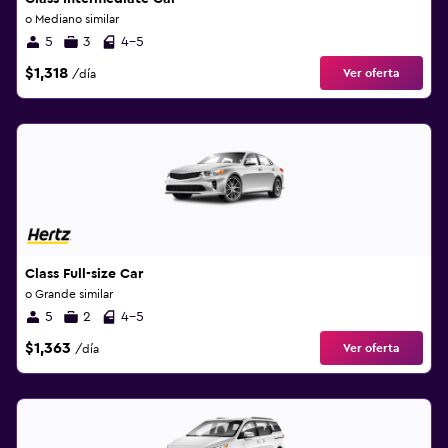
o Mediano similar
5
3
4-5
$1,318
Ver oferta
/día
Class Full-size Car
o Grande similar
5
2
4-5
$1,363
Ver oferta
/día