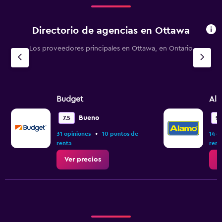
Directorio de agencias en Ottawa
Los proveedores principales en Ottawa, en Ontario
Budget
Al
Bueno
7.5
9.1
•
31 opiniones
10 puntos de
14 o
renta
rent
Ver precios
V