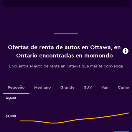
interactive
1
0
chart
X
to
axis
750.
displaying
categories.
Range:
4
categories.
Ofertas de renta de autos en Ottawa, en
The
chart
Ontario encontradas en momondo
has
1
Encuentra el auto de renta en Ottawa que más te convenga
Y
axis
displaying
values.
Pequeño
Mediano
Grande
SUV
Van
Camion
Range:
0
$1,500
Combination
to
Chart
graphic.
chart
12.
with
$1,000
2
data
series.