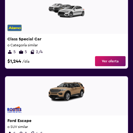
Class Special Car
o Categoría similar
5
5
2/4
$1,244
Ver oferta
/día
Ford Escape
o SUV similar