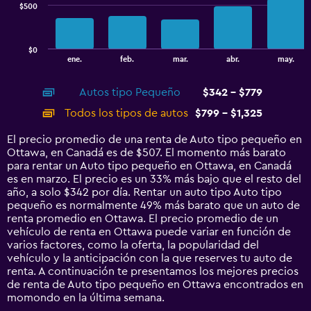
$500
The
chart
has
$0
1
End
ene.
feb.
mar.
abr.
may.
of
X
interactive
axis
chart
Autos tipo Pequeño
$342 - $779
displaying
categories.
Todos los tipos de autos
$799 - $1,325
Range:
14
El precio promedio de una renta de Auto tipo pequeño en
categories.
Ottawa, en Canadá es de $507. El momento más barato
The
para rentar un Auto tipo pequeño en Ottawa, en Canadá
chart
es en marzo. El precio es un 33% más bajo que el resto del
has
año, a solo $342 por día. Rentar un auto tipo Auto tipo
1
pequeño es normalmente 49% más barato que un auto de
Y
renta promedio en Ottawa. El precio promedio de un
axis
vehículo de renta en Ottawa puede variar en función de
displaying
varios factores, como la oferta, la popularidad del
values.
vehículo y la anticipación con la que reserves tu auto de
Range:
renta. A continuación te presentamos los mejores precios
0
de renta de Auto tipo pequeño en Ottawa encontrados en
to
momondo en la última semana.
1500.