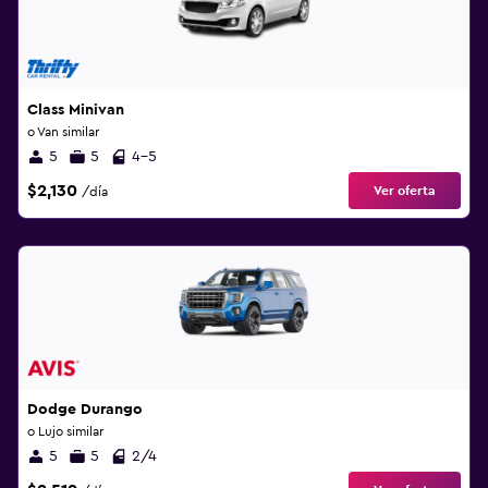
Class Minivan
o Van similar
5
5
4-5
$2,130
Ver oferta
/día
Dodge Durango
o Lujo similar
5
5
2/4