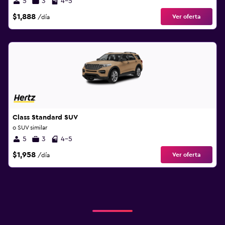
5
3
4-5
$1,888
Ver oferta
/día
Class Standard SUV
o SUV similar
5
3
4-5
$1,958
Ver oferta
/día