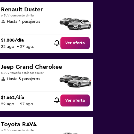
Renault Duster
o SUV compacto similar
Hasta 4 pasajeros
$1,888/día
Ver oferta
22 ago. - 27 ago.
Jeep Grand Cherokee
o SUV tamaño estándar similar
Hasta 5 pasajeros
$1,662/día
Ver oferta
22 ago. - 27 ago.
Toyota RAV4
o SUV compacto similar