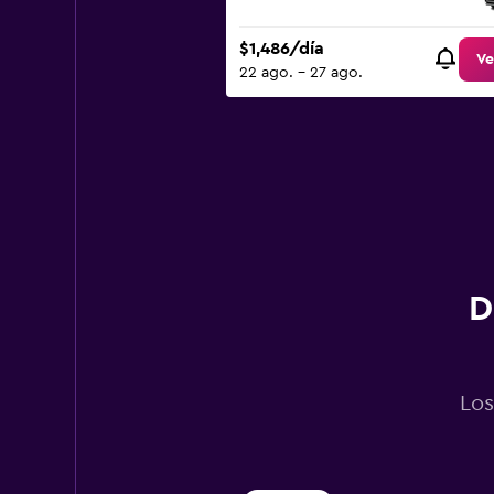
to
1800.
$1,486/día
Ve
22 ago. - 27 ago.
D
Los