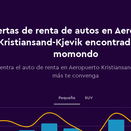
la
renta.
Range:
91
categories.
ertas de renta de autos en Ae
The
chart
Kristiansand-Kjevik encontrad
has
1
momondo
Y
axis
displaying
entra el auto de renta en Aeropuerto Kristiansan
values.
más te convenga
Range:
400
to
1600.
Pequeño
SUV