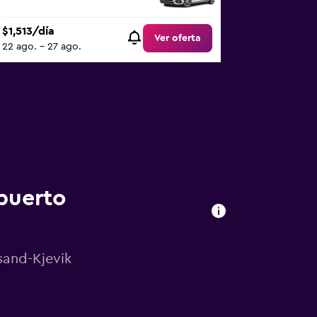
$1,513/día
Ver oferta
22 ago. - 27 ago.
puerto
sand-Kjevik