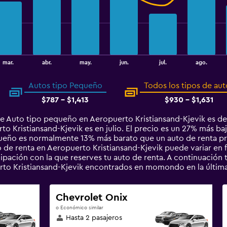
mar.
abr.
may.
jun.
jul.
ago.
Autos tipo Pequeño
Todos los tipos de aut
$787 - $1,413
$930 - $1,631
e Auto tipo pequeño en Aeropuerto Kristiansand-Kjevik es de
 Kristiansand-Kjevik es en julio. El precio es un 27% más bajo
queño es normalmente 13% más barato que un auto de renta pr
de renta en Aeropuerto Kristiansand-Kjevik puede variar en fu
cipación con la que reserves tu auto de renta. A continuación
to Kristiansand-Kjevik encontrados en momondo en la últim
Chevrolet Onix
o Económico similar
Hasta 2 pasajeros