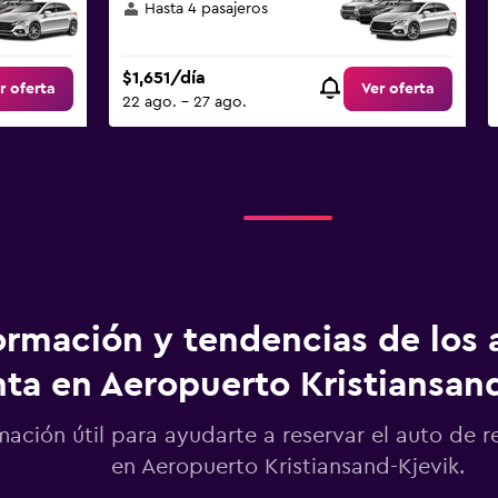
Hasta 4 pasajeros
$1,651/día
r oferta
Ver oferta
22 ago. - 27 ago.
ormación y tendencias de los 
nta en Aeropuerto Kristiansan
mación útil para ayudarte a reservar el auto de r
en Aeropuerto Kristiansand-Kjevik.