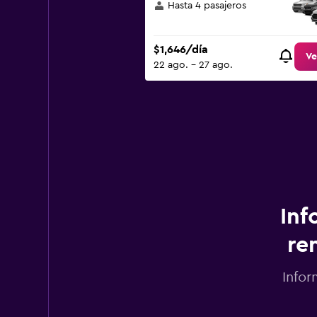
Hasta 4 pasajeros
$1,646/día
Ve
22 ago. - 27 ago.
Inf
re
Infor