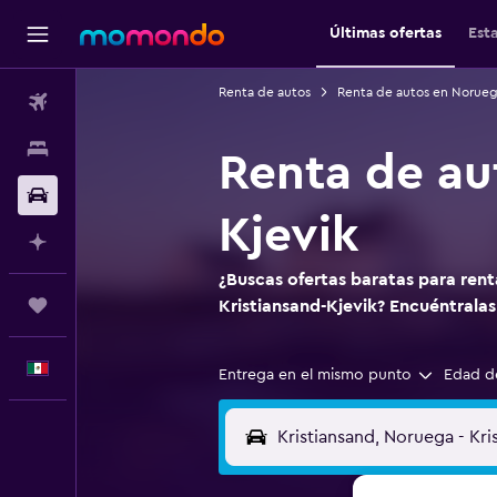
Últimas ofertas
Est
Renta de autos
Renta de autos en Norue
Vuelos
Alojamientos
Renta de au
Autos
Kjevik
Planifica con IA
¿Buscas ofertas baratas para ren
Trips
Kristiansand-Kjevik? Encuéntral
Español
Entrega en el mismo punto
Edad d