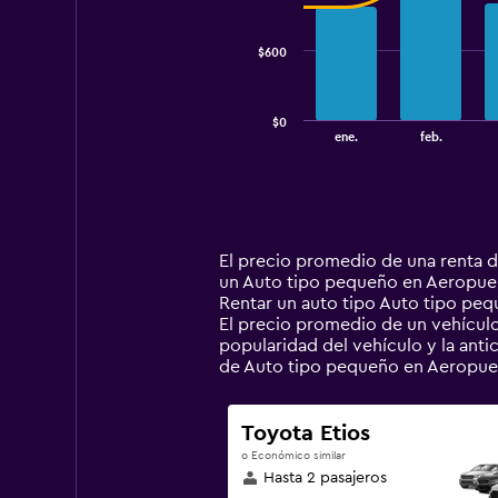
data
series.
$600
The
chart
has
$0
1
End
ene.
feb.
of
X
interactive
axis
chart
displaying
categories.
Range:
14
El precio promedio de una renta d
categories.
un Auto tipo pequeño en Aeropuerto
The
Rentar un auto tipo Auto tipo pe
chart
El precio promedio de un vehículo 
has
popularidad del vehículo y la anti
1
de Auto tipo pequeño en Aeropuer
Y
axis
displaying
Toyota Etios
values.
o Económico similar
Range:
Hasta 2 pasajeros
0