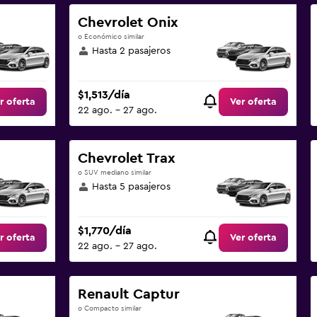
Chevrolet Onix
o Económico similar
Hasta 2 pasajeros
$1,513/día
r oferta
Ver oferta
22 ago. - 27 ago.
Chevrolet Trax
o SUV mediano similar
Hasta 5 pasajeros
$1,770/día
r oferta
Ver oferta
22 ago. - 27 ago.
Renault Captur
o Compacto similar