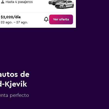
Hasta 4 pasajeros
$2,020/día
Ver oferta
22 ago. - 27 ago.
autos de
d-Kjevik
enta perfecto