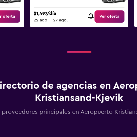
$1,497/día
r oferta
Ver oferta
22 ago. - 27 ago.
irectorio de agencias en Aero
Kristiansand-Kjevik
 proveedores principales en Aeropuerto Kristian