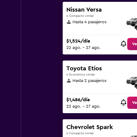
Nissan Versa
o Compacto similar
Hasta 4 pasajeros
$1,524/día
Ve
22 ago. - 27 ago.
Toyota Etios
o Económico similar
Hasta 2 pasajeros
$1,486/día
Ve
22 ago. - 27 ago.
Chevrolet Spark
o Compacto similar