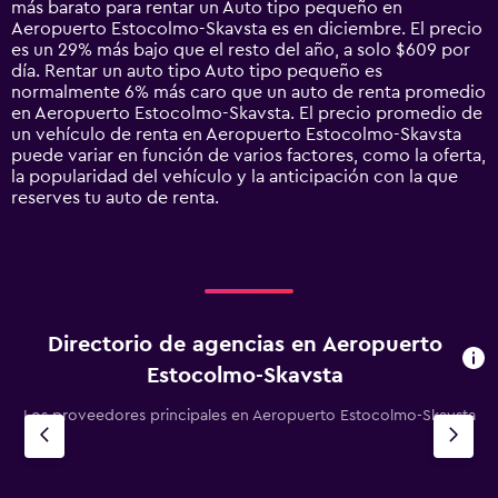
más barato para rentar un Auto tipo pequeño en
chart
Aeropuerto Estocolmo-Skavsta es en diciembre. El precio
has
es un 29% más bajo que el resto del año, a solo $609 por
1
día. Rentar un auto tipo Auto tipo pequeño es
Y
normalmente 6% más caro que un auto de renta promedio
axis
en Aeropuerto Estocolmo-Skavsta. El precio promedio de
displaying
un vehículo de renta en Aeropuerto Estocolmo-Skavsta
values.
puede variar en función de varios factores, como la oferta,
Range:
la popularidad del vehículo y la anticipación con la que
0
reserves tu auto de renta.
to
1800.
Directorio de agencias en Aeropuerto
Estocolmo-Skavsta
Los proveedores principales en Aeropuerto Estocolmo-Skavsta