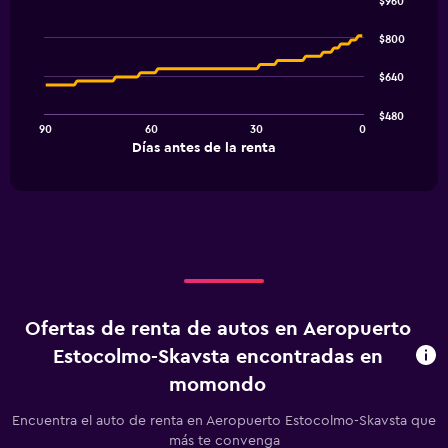
$960
Line
Chart
graphic.
chart
$800
with
91
$640
data
points.
$480
90
60
30
0
The
End
Días antes de la renta
chart
of
interactive
has
chart
1
X
axis
displaying
Días
antes
de
Ofertas de renta de autos en Aeropuerto
la
renta.
Estocolmo-Skavsta encontradas en
Range:
momondo
91
categories.
Encuentra el auto de renta en Aeropuerto Estocolmo-Skavsta que
The
más te convenga
chart