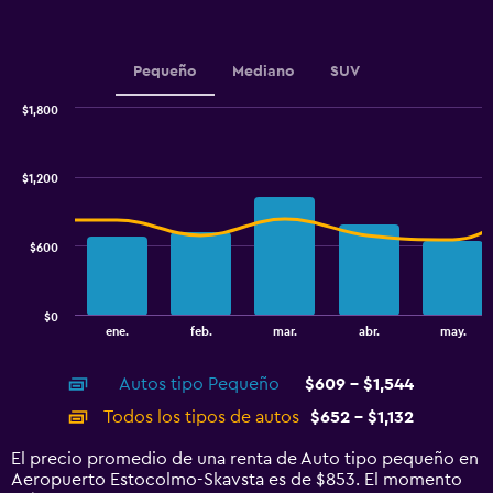
has
1
Y
Pequeño
Mediano
SUV
axis
displaying
$1,800
values.
Combination
Chart
Range:
graphic.
chart
480
with
$1,200
to
2
data
960.
series.
$600
The
chart
has
$0
1
End
ene.
feb.
mar.
abr.
may.
of
X
interactive
axis
chart
Autos tipo Pequeño
$609 - $1,544
displaying
categories.
Todos los tipos de autos
$652 - $1,132
Range:
14
El precio promedio de una renta de Auto tipo pequeño en
categories.
Aeropuerto Estocolmo-Skavsta es de $853. El momento
The