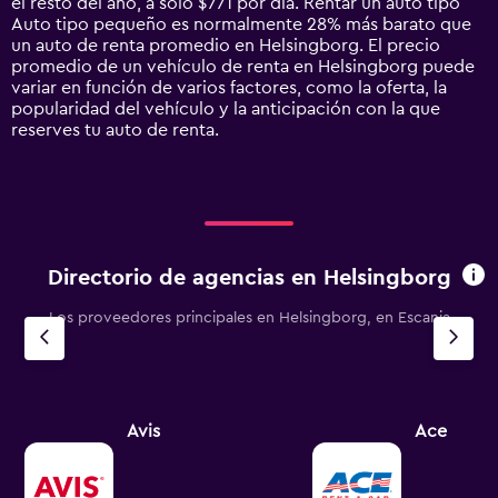
el resto del año, a solo $771 por día. Rentar un auto tipo
1
Auto tipo pequeño es normalmente 28% más barato que
Y
un auto de renta promedio en Helsingborg. El precio
axis
promedio de un vehículo de renta en Helsingborg puede
displaying
variar en función de varios factores, como la oferta, la
values.
popularidad del vehículo y la anticipación con la que
Range:
reserves tu auto de renta.
0
to
2400.
Directorio de agencias en Helsingborg
Los proveedores principales en Helsingborg, en Escania
Avis
Ace