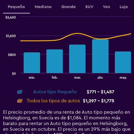
Range:
Pequeño
Mediano
Grande
SUV
Van
Lujo
0
to
$2,400
2.4.
Combination
Chart
graphic.
chart
with
$1,600
2
data
series.
$800
The
chart
has
$0
1
End
ene.
feb.
mar.
abr.
may.
of
X
interactive
axis
chart
Autos tipo Pequeño
$771 - $1,457
displaying
categories.
Todos los tipos de autos
$1,297 - $1,775
Range:
14
El precio promedio de una renta de Auto tipo pequeño en
categories.
Helsingborg, en Suecia es de $1,084. El momento más
The
barato para rentar un Auto tipo pequeño en Helsingborg,
chart
en Suecia es en octubre. El precio es un 29% más bajo que
has