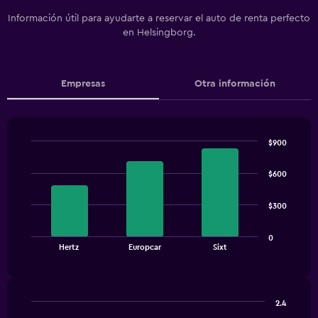
Información útil para ayudarte a reservar el auto de renta perfecto
en Helsingborg.
Empresas
Otra información
$900
Bar
Chart
graphic.
chart
$600
with
3
bars.
$300
The
0
chart
End
Hertz
Europcar
Sixt
of
has
interactive
1
chart
X
axis
2.4
displaying
Bar
Chart