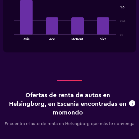
categories.
graphic.
chart
1.6
Range:
with
3
4
bars.
categories.
0.8
The
The
chart
0
chart
has
End
Avis
Ace
McRent
Sixt
of
has
1
interactive
1
Y
chart
X
axis
axis
displaying
displaying
values.
categories.
Range:
Range:
0
4
to
categories.
900.
Ofertas de renta de autos en
The
chart
Helsingborg, en Escania encontradas en
has
momondo
1
Y
Encuentra el auto de renta en Helsingborg que más te convenga
axis
displaying
values.