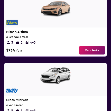
Nissan Altima
o Grande similar
5
2
4-5
$734
Ver oferta
/día
Class Minivan
o Van similar
5
5
4-5