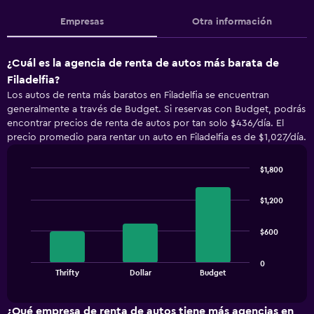
Empresas
Otra información
¿Cuál es la agencia de renta de autos más barata de
Filadelfia?
Los autos de renta más baratos en Filadelfia se encuentran
generalmente a través de Budget. Si reservas con Budget, podrás
encontrar precios de renta de autos por tan solo $436/día. El
precio promedio para rentar un auto en Filadelfia es de $1,027/día.
$1,800
Bar
Chart
graphic.
chart
$1,200
with
3
bars.
$600
The
0
chart
End
Thrifty
Dollar
Budget
of
has
interactive
1
chart
X
¿Qué empresa de renta de autos tiene más agencias en