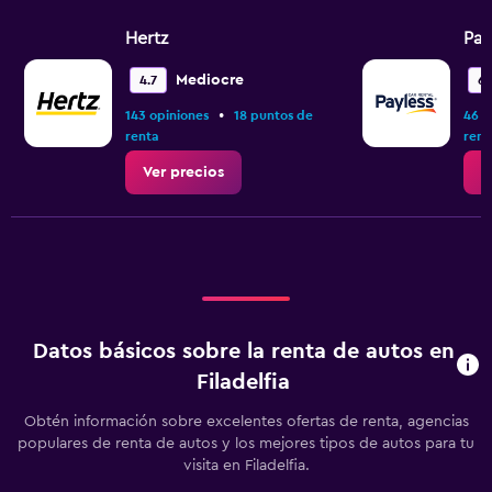
Hertz
Pay
Mediocre
4.7
6.
•
143 opiniones
18 puntos de
46 o
renta
rent
Ver precios
V
Datos básicos sobre la renta de autos en
Filadelfia
Obtén información sobre excelentes ofertas de renta, agencias
populares de renta de autos y los mejores tipos de autos para tu
visita en Filadelfia.