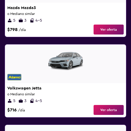
Mazda Mazda3
o Mediano similar
5
3
4-5
$798
Ver oferta
/día
Volkswagen Jetta
o Mediano similar
5
3
4-5
$716
Ver oferta
/día