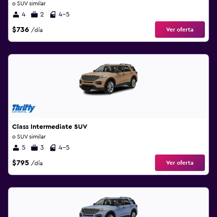
o SUV similar
4
2
4-5
$736
Ver oferta
/día
Class Intermediate SUV
o SUV similar
5
3
4-5
$795
Ver oferta
/día