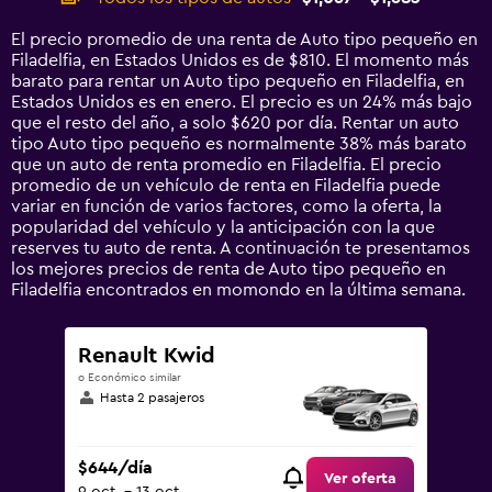
Range:
14
El precio promedio de una renta de Auto tipo pequeño en
categories.
Filadelfia, en Estados Unidos es de $810. El momento más
The
barato para rentar un Auto tipo pequeño en Filadelfia, en
chart
Estados Unidos es en enero. El precio es un 24% más bajo
has
que el resto del año, a solo $620 por día. Rentar un auto
1
tipo Auto tipo pequeño es normalmente 38% más barato
Y
que un auto de renta promedio en Filadelfia. El precio
axis
promedio de un vehículo de renta en Filadelfia puede
displaying
variar en función de varios factores, como la oferta, la
values.
popularidad del vehículo y la anticipación con la que
Range:
reserves tu auto de renta. A continuación te presentamos
0
los mejores precios de renta de Auto tipo pequeño en
to
Filadelfia encontrados en momondo en la última semana.
1800.
Renault Kwid
o Económico similar
Hasta 2 pasajeros
$644/día
Ver oferta