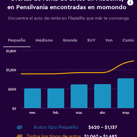
chart
en Pensilvania encontradas en momondo
has
1
Encuentra el auto de renta en Filadelfia que más te convenga
Y
axis
displaying
values.
Pequeño
Mediano
Grande
SUV
Van
Camion
Range:
0
$1,800
Combination
to
Chart
graphic.
chart
9.
with
$1,200
2
data
series.
$600
The
chart
has
$0
1
End
ene.
feb.
mar.
abr.
may.
of
X
interactive
axis
chart
Autos tipo Pequeño
$620 - $1,137
displaying
categories.
Todos los tipos de autos
$1,067 - $1,683