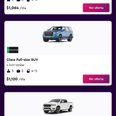
$1,064
Ver oferta
/día
Class Full-size SUV
o SUV similar
5
2
4-5
$1,120
Ver oferta
/día