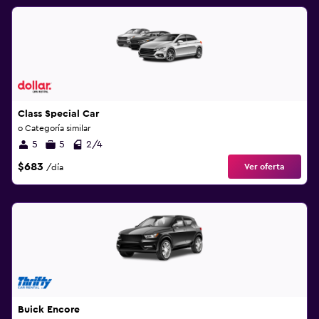
Class Special Car
o Categoría similar
5
5
2/4
$683
Ver oferta
/día
Buick Encore