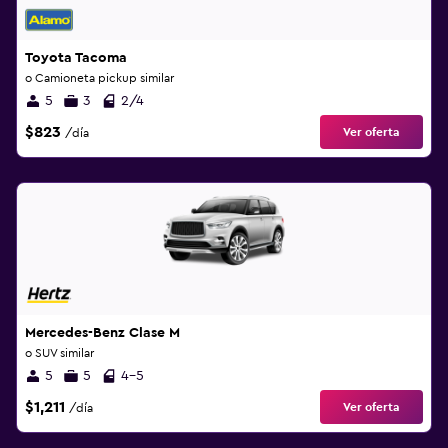
Toyota Tacoma
o Camioneta pickup similar
5
3
2/4
$823
Ver oferta
/día
Mercedes-Benz Clase M
o SUV similar
5
5
4-5
$1,211
Ver oferta
/día