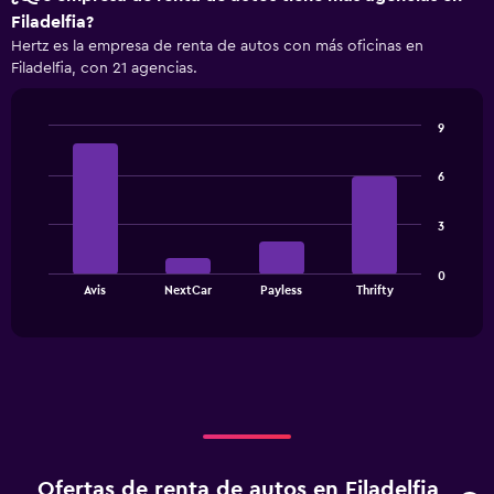
axis
Filadelfia?
displaying
Hertz es la empresa de renta de autos con más oficinas en
categories.
Filadelfia, con 21 agencias.
Range:
3
categories.
9
The
Bar
Chart
chart
graphic.
chart
has
6
with
1
4
bars.
Y
3
axis
The
displaying
0
chart
values.
End
Avis
NextCar
Payless
Thrifty
of
has
Range:
interactive
1
0
chart
X
to
axis
1800.
displaying
categories.
Range:
4
categories.
Ofertas de renta de autos en Filadelfia,
The