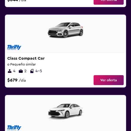
/día
Class Compact Car
o Pequeño similar
4
2
4-5
$679
Ver oferta
/día