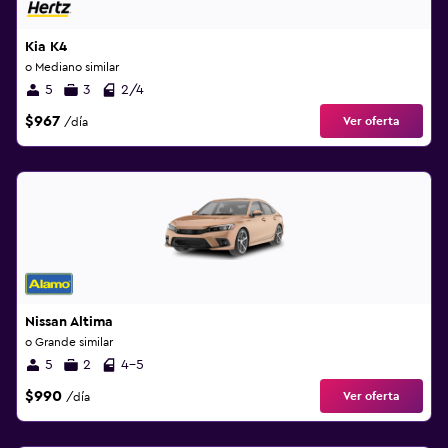
Kia K4
o Mediano similar
5
3
2/4
$967
Ver oferta
/día
Nissan Altima
o Grande similar
5
2
4-5
$990
Ver oferta
/día