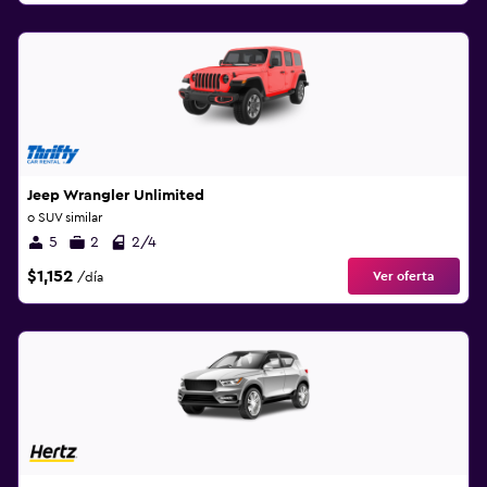
Jeep Wrangler Unlimited
o SUV similar
5
2
2/4
$1,152
Ver oferta
/día