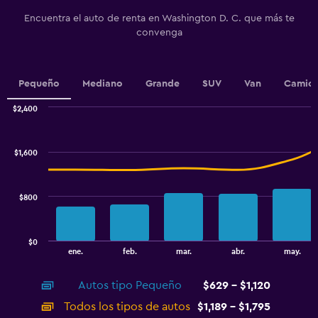
Y
Encuentra el auto de renta en Washington D. C. que más te
axis
convenga
displaying
values.
Range:
0
Pequeño
Mediano
Grande
SUV
Van
Camion
to
7.5.
$2,400
Combination
Chart
graphic.
chart
with
$1,600
2
data
series.
$800
The
chart
has
$0
1
End
ene.
feb.
mar.
abr.
may.
of
X
interactive
axis
chart
Autos tipo Pequeño
$629 - $1,120
displaying
categories.
Todos los tipos de autos
$1,189 - $1,795
Range: