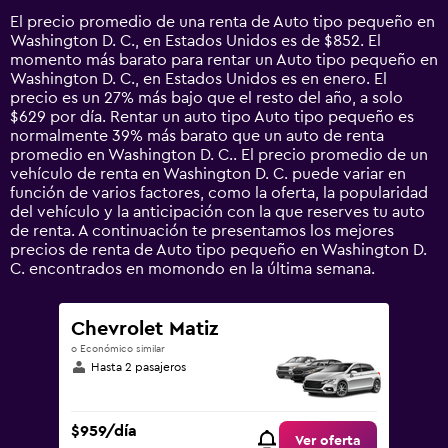
14
El precio promedio de una renta de Auto tipo pequeño en
categories.
Washington D. C., en Estados Unidos es de $852. El
The
momento más barato para rentar un Auto tipo pequeño en
chart
Washington D. C., en Estados Unidos es en enero. El
has
precio es un 27% más bajo que el resto del año, a solo
1
$629 por día. Rentar un auto tipo Auto tipo pequeño es
Y
normalmente 39% más barato que un auto de renta
axis
promedio en Washington D. C.. El precio promedio de un
displaying
vehículo de renta en Washington D. C. puede variar en
values.
función de varios factores, como la oferta, la popularidad
Range:
del vehículo y la anticipación con la que reserves tu auto
0
de renta. A continuación te presentamos los mejores
to
precios de renta de Auto tipo pequeño en Washington D.
2400.
C. encontrados en momondo en la última semana.
Chevrolet Matiz
o Económico similar
Hasta 2 pasajeros
$959/día
Ver oferta