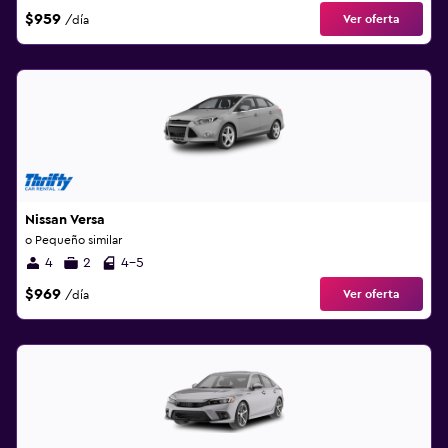
$959
Ver oferta
/día
Nissan Versa
o Pequeño similar
4
2
4-5
$969
Ver oferta
/día