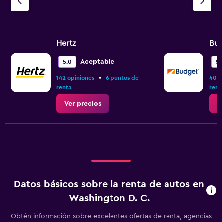
Hertz
Bu
Aceptable
5.0
5.
•
142 opiniones
6 puntos de
40 o
renta
rent
Ver precios
V
Datos básicos sobre la renta de autos en
Washington D. C.
Obtén información sobre excelentes ofertas de renta, agencias