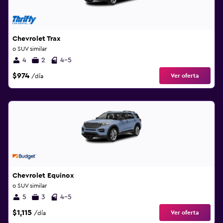
Chevrolet Trax
o SUV similar
4
2
4-5
$974
Ver oferta
/día
Chevrolet Equinox
o SUV similar
5
3
4-5
$1,115
Ver oferta
/día