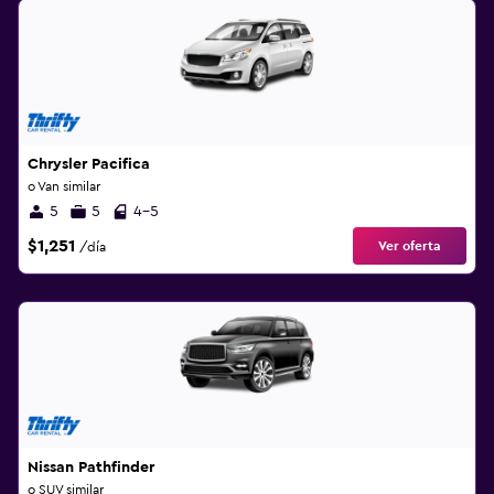
Chrysler Pacifica
o Van similar
5
5
4-5
$1,251
Ver oferta
/día
Nissan Pathfinder
o SUV similar