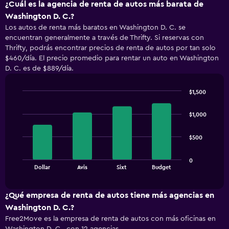
¿Cuál es la agencia de renta de autos más barata de
Washington D. C.?
Los autos de renta más baratos en Washington D. C. se
encuentran generalmente a través de Thrifty. Si reservas con
Thrifty, podrás encontrar precios de renta de autos por tan solo
$460/día. El precio promedio para rentar un auto en Washington
D. C. es de $889/día.
$1,500
Bar
Chart
graphic.
chart
$1,000
with
4
bars.
$500
The
0
chart
End
Dollar
Avis
Sixt
Budget
of
has
interactive
1
chart
X
¿Qué empresa de renta de autos tiene más agencias en
axis
Washington D. C.?
displaying
Free2Move es la empresa de renta de autos con más oficinas en
categories.