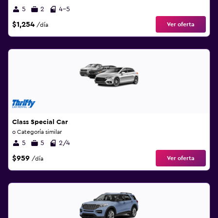
5
2
4-5
$1,254
Ver oferta
/día
Class Special Car
o Categoría similar
5
5
2/4
$959
Ver oferta
/día