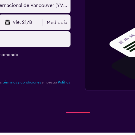
vie. 21/8
Mediodía
e momondo
os
términos y condiciones
y nuestra
Política