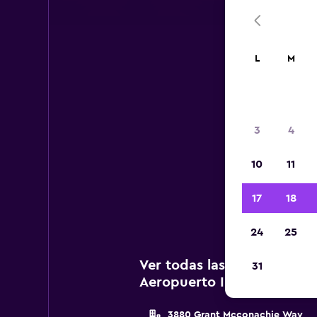
L
M
Ae
3
4
A c
10
11
a
Inte
17
18
24
25
Ver todas las agencias de 
31
Aeropuerto Internacional
3880 Grant Mcconachie Way