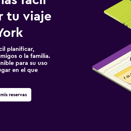
ás fácil
 tu viaje
York
l planificar,
migos o la familia.
onible para su uso
gar en el que
mis reservas