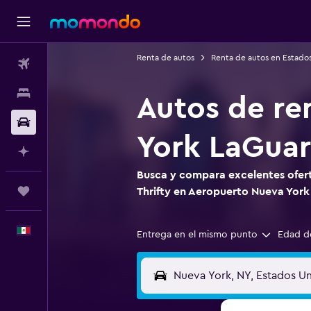
Renta de autos
Renta de autos en Estado
Vuelos
Alojamientos
Autos de re
Autos
York LaGuar
Planifica con IA
Busca y compara excelentes ofert
Trips
Thrifty en Aeropuerto Nueva York
Español
Entrega en el mismo punto
Edad d