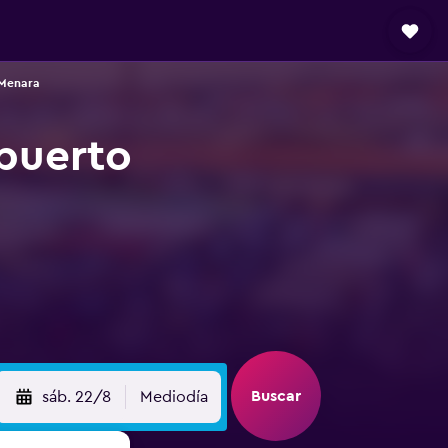
-Menara
opuerto
Buscar
sáb. 22/8
Mediodía