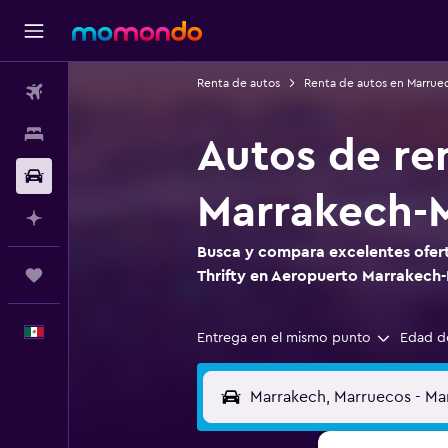
Renta de autos
Renta de autos en Marrue
Vuelos
Alojamientos
Autos de re
Autos
Marrakech-
Planifica con IA
Busca y compara excelentes ofert
Trips
Thrifty en Aeropuerto Marrakech
Español
Entrega en el mismo punto
Edad d