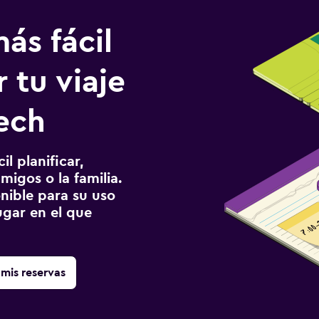
ás fácil
 tu viaje
ech
l planificar,
migos o la familia.
onible para su uso
gar en el que
mis reservas