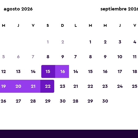
agosto 2026
septiembre 202
M
J
V
S
D
L
M
M
J
V
Autos de renta de Thrifty cer
1
2
1
2
3
4
Aeropuerto Marrakech-Men
5
6
7
8
9
7
8
9
10
11
ontinuación encontrarás información sobre cada
12
13
14
15
16
14
15
16
17
18
gencias de renta de autos de Thrifty cerca de A
akech-Menara, incluidos la dirección y el número
19
20
21
22
23
21
22
23
24
25
26
27
28
29
30
28
29
30
Thrifty cerca de
nara