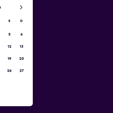
6
S
D
ca de
5
6
ara
12
13
 una de las
19
20
eropuerto
 de teléfono
26
27