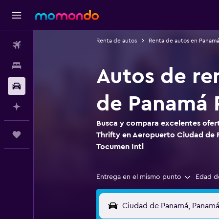
Renta de autos
Renta de autos en Panam
Vuelos
Alojamientos
Autos de re
Autos
de Panamá 
Planifica con IA
Busca y compara excelentes ofert
Trips
Thrifty en Aeropuerto Ciudad d
Tocumen Intl
Entrega en el mismo punto
Edad d