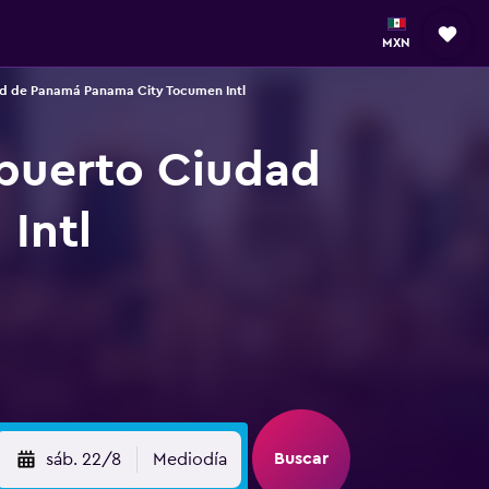
MXN
ad de Panamá Panama City Tocumen Intl
opuerto Ciudad
Intl
Buscar
sáb. 22/8
Mediodía