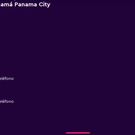
namá Panama City
eléfono
eléfono