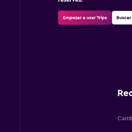
reserves.
Empezar a usar Trips
Buscar 
Rec
Cambi