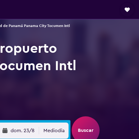
ad de Panamá Panama City Tocumen Intl
eropuerto
ocumen Intl
Buscar
dom. 23/8
Mediodía