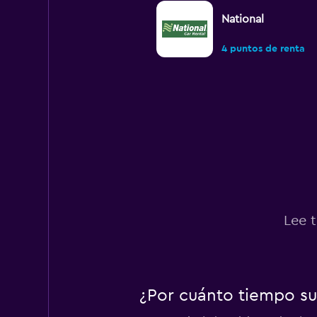
National
4 puntos de renta
MOVIDA
2 puntos de renta
Avis
Lee 
4 puntos de renta
¿Por cuánto tiempo su
Budget