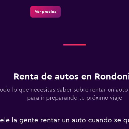
Ver precios
Ver precios
Renta de autos en Rondon
Ver precios
todo lo que necesitas saber sobre rentar un aut
para ir preparando tu próximo viaje
ele la gente rentar un auto cuando se 
Ver precios