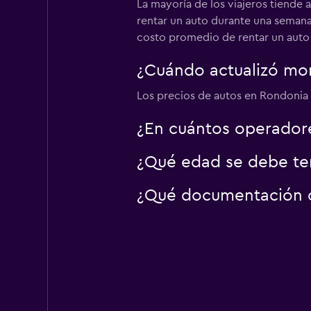
La mayoría de los viajeros tiende 
4 puntos de renta
rentar un auto durante una semana
costo promedio de rentar un auto 
Referência Rent a 
¿Cuándo actualizó mom
Los precios de autos en Rondonia s
2 puntos de renta
¿En cuántos operado
¿Qué edad se debe ten
¿Qué documentación o 