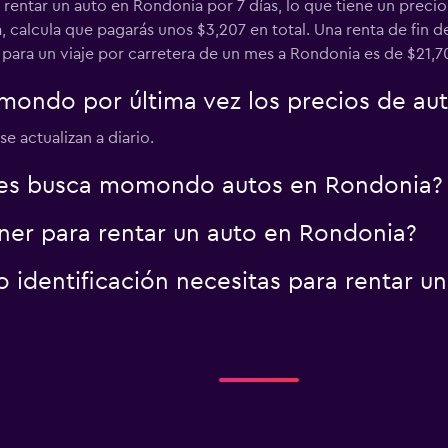
a rentar un auto en Rondonia por 7 días, lo que tiene un preci
, calcula que pagarás unos $3,207 en total. Una renta de fin 
para un viaje por carretera de un mes a Rondonia es de $21,7
Car
ondo por última vez los precios de au
Ver precios
e actualizan a diario.
res busca momondo autos en Rondonia?
er para rentar un auto en Rondonia?
identificación necesitas para rentar u