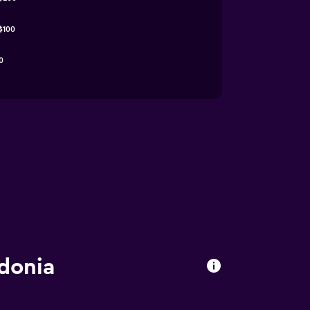
$100
0
ndonia
a