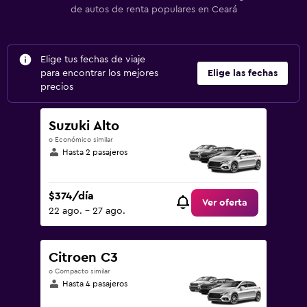
de autos de renta populares en Ceará
Elige tus fechas de viaje
para encontrar los mejores
Elige las fechas
precios
Suzuki Alto
o Económico similar
Hasta 2 pasajeros
$374/día
Ver oferta
22 ago. - 27 ago.
Citroen C3
o Compacto similar
Hasta 4 pasajeros