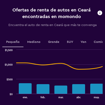
3
categories.
Ofertas de renta de autos en Ceará
The
chart
encontradas en momondo
has
1
Encuentra el auto de renta en Ceará que más te convenga
Y
axis
displaying
values.
Pequeño
Mediano
Grande
SUV
Van
Camion
Range:
0
$1,500
Combination
to
Chart
graphic.
chart
100.
with
$1,000
2
data
series.
$500
The
chart
has
$0
1
End
ene.
feb.
mar.
abr.
may.
of
X
interactive
axis