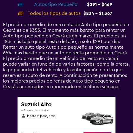
chart
Autos tipo Pequeño
$291 - $469
displaying
categories.
Todos los tipos de autos
$834 - $1,367
Range:
14
El precio promedio de una renta de Auto tipo pequeño en
categories.
Ceará es de $353. El momento más barato para rentar un
The
Auto tipo pequeño en Ceará es en marzo. El precio es un
chart
18% más bajo que el resto del año, a solo $291 por día.
has
Rentar un auto tipo Auto tipo pequeño es normalmente
1
65% más barato que un auto de renta promedio en Ceará.
Y
El precio promedio de un vehículo de renta en Ceará
axis
puede variar en función de varios factores, como la oferta,
displaying
la popularidad del vehículo y la anticipación con la que
values.
reserves tu auto de renta. A continuación te presentamos
Range:
los mejores precios de renta de Auto tipo pequeño en
0
Ceará encontrados en momondo en la última semana.
to
1500.
Suzuki Alto
o Económico similar
Hasta 2 pasajeros