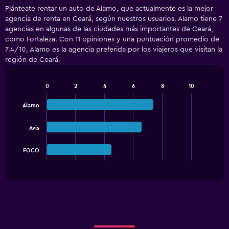
Plánteate rentar un auto de Alamo, que actualmente es la mejor
agencia de renta en Ceará, según nuestros usuarios. Alamo tiene 7
agencias en algunas de las ciudades más importantes de Ceará,
como Fortaleza. Con 11 opiniones y una puntuación promedio de
7.4/10, Alamo es la agencia preferida por los viajeros que visitan la
región de Ceará.
0
2
4
6
8
10
Bar
Chart
graphic.
chart
Alamo
with
3
bars.
Avis
The
FOCO
chart
End
of
has
interactive
1
chart
X
axis
displaying
categories.
Range: