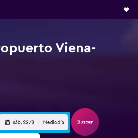
ropuerto Viena-
Buscar
sáb. 22/8
Mediodía