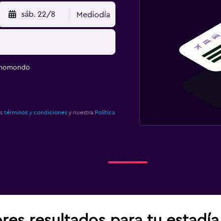
sáb. 22/8
Mediodía
e momondo
os
términos y condiciones
y nuestra
Política
res resultados para tu estadí