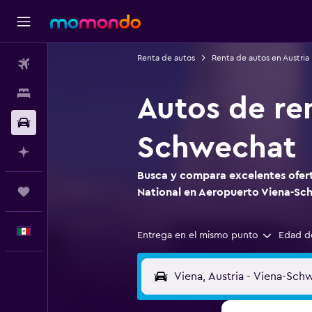
Renta de autos
Renta de autos en Austria
Vuelos
Alojamientos
Autos de re
Autos
Schwechat
Planifica con IA
Busca y compara excelentes ofert
Trips
National en Aeropuerto Viena-S
Español
Entrega en el mismo punto
Edad d