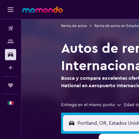
Renta de autos
Renta de autos en Estado
Vuelos
Alojamientos
Autos de re
Autos
Internacion
Planifica con IA
Busca y compara excelentes ofert
Trips
National en Aeropuerto Internaci
Español
Entrega en el mismo punto
Edad d