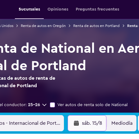
Sucursales
Opiniones
Preguntas frecuentes
s Unidos
Renta de autos en Oregón
Renta de autos en Portland
Renta 
nta de National en Ae
al de Portland
as de autos de renta de
onal de Portland
el conductor:
25-26
Ver autos de renta solo de National
sáb. 15/8
Mediodía