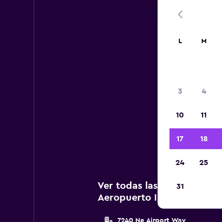
L
M
A
3
4
A c
10
11
ag
Int
17
18
24
25
Ver todas las agencias de 
31
Aeropuerto Internacional 
7240 Ne Airport Way