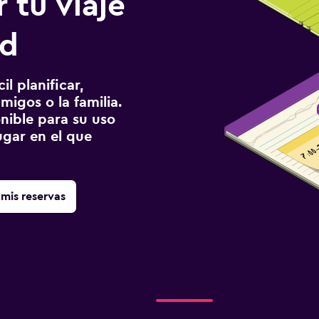
 tu viaje
nd
l planificar,
migos o la familia.
onible para su uso
gar en el que
mis reservas