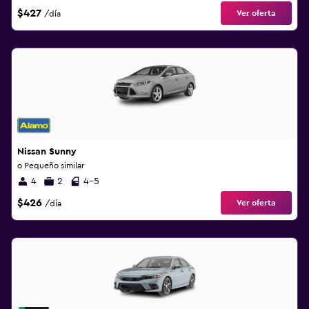
$427
Ver oferta
/día
Nissan Sunny
o Pequeño similar
4
2
4-5
$426
Ver oferta
/día