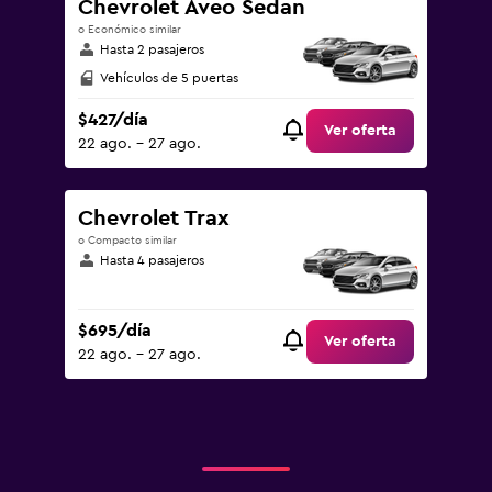
Chevrolet Aveo Sedan
o Económico similar
Hasta 2 pasajeros
Vehículos de 5 puertas
$427/día
Ver oferta
22 ago. - 27 ago.
Chevrolet Trax
o Compacto similar
Hasta 4 pasajeros
$695/día
Ver oferta
22 ago. - 27 ago.