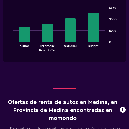
$750
Bar
Chart
graphic.
chart
$500
with
4
$250
bars.
The
0
Alamo
Enterprise
National
Budget
chart
End
Rent-A-Car
of
has
interactive
1
chart
X
axis
displaying
categories.
Range:
4
categories.
Ofertas de renta de autos en Medina, en
The
chart
Provincia de Medina encontradas en
has
momondo
1
Y
Encuentra el auto de renta en Medina que más te convenga