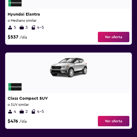
Hyundai Elantra
o Mediano similar
5
3
4-5
$537
Ver oferta
/día
Class Compact SUV
o SUV similar
4
2
4-5
$476
Ver oferta
/día