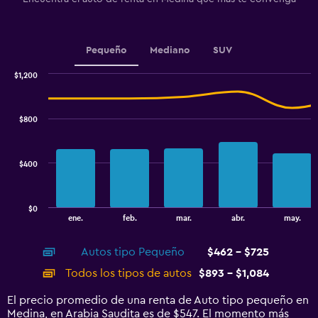
axis
displaying
values.
Range:
Pequeño
Mediano
SUV
0
to
$1,200
750.
Combination
Chart
graphic.
chart
with
$800
2
data
series.
$400
The
chart
has
$0
1
End
ene.
feb.
mar.
abr.
may.
of
X
interactive
axis
chart
Autos tipo Pequeño
$462 - $725
displaying
categories.
Todos los tipos de autos
$893 - $1,084
Range:
14
El precio promedio de una renta de Auto tipo pequeño en
categories.
Medina, en Arabia Saudita es de $547. El momento más