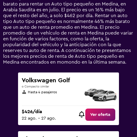
The
barato para rentar un Auto tipo pequeño en Medina, en
chart
Arabia Saudita es en julio. El precio es un 16% más bajo
has
que el resto del año, a solo $462 por día. Rentar un auto
1
tipo Auto tipo pequeño es normalmente 46% más barato
Y
que un auto de renta promedio en Medina. El precio
axis
promedio de un vehículo de renta en Medina puede variar
displaying
en función de varios factores, como la oferta, la
values.
popularidad del vehículo y la anticipación con la que
Range:
reserves tu auto de renta. A continuación te presentamos
0
los mejores precios de renta de Auto tipo pequeño en
to
Medina encontrados en momondo en la última semana.
1200.
Volkswagen Golf
o Compacto similar
Hasta 4 pasajeros
$426/día
Ver oferta
22 ago. - 27 ago.