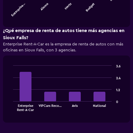
Enterprise…
Alamo
Hertz
Budget
The
chart
End
of
has
interactive
1
chart
X
¿Qué empresa de renta de autos tiene más agencias en
axis
Sioux Falls?
displaying
Enterprise Rent-A-Car es la empresa de renta de autos con más
categories.
oficinas en Sioux Falls, con 3 agencias.
Range:
4
categories.
3.6
The
Bar
Chart
chart
graphic.
chart
2.4
has
with
1
4
1.2
bars.
Y
axis
The
displaying
0
Enterprise
VIPCars Reco…
Avis
National
chart
values.
End
Rent-A-Car
of
has
Range:
interactive
1
0
chart
X
to
axis
1200.