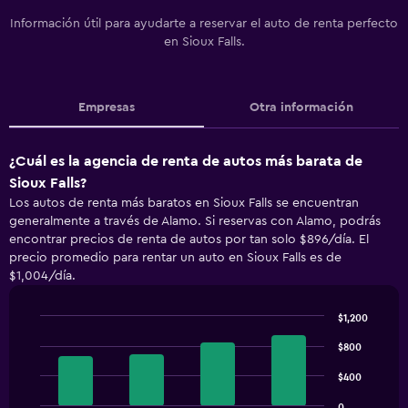
Información útil para ayudarte a reservar el auto de renta perfecto
en Sioux Falls.
Empresas
Otra información
¿Cuál es la agencia de renta de autos más barata de
Sioux Falls?
Los autos de renta más baratos en Sioux Falls se encuentran
generalmente a través de Alamo. Si reservas con Alamo, podrás
encontrar precios de renta de autos por tan solo $896/día. El
precio promedio para rentar un auto en Sioux Falls es de
$1,004/día.
$1,200
Bar
Chart
graphic.
$800
chart
with
4
$400
bars.
0