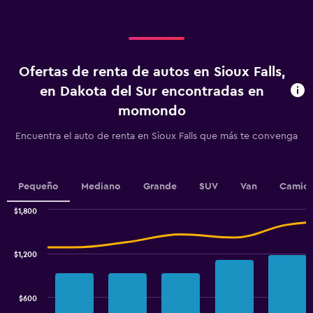
displaying
categories.
Range:
4
categories.
Ofertas de renta de autos en Sioux Falls,
The
chart
en Dakota del Sur encontradas en
has
momondo
1
Y
Encuentra el auto de renta en Sioux Falls que más te convenga
axis
displaying
values.
Range:
Pequeño
Mediano
Grande
SUV
Van
Camion
0
to
$1,800
3.6.
Combination
Chart
graphic.
chart
with
$1,200
2
data
series.
$600
The