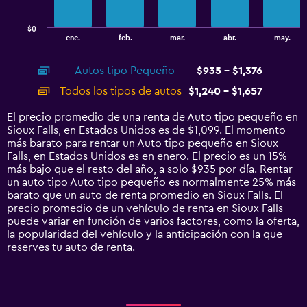
chart
has
$0
1
End
ene.
feb.
mar.
abr.
may.
of
X
interactive
axis
chart
Autos tipo Pequeño
$935 - $1,376
displaying
categories.
Todos los tipos de autos
$1,240 - $1,657
Range:
14
El precio promedio de una renta de Auto tipo pequeño en
categories.
Sioux Falls, en Estados Unidos es de $1,099. El momento
The
más barato para rentar un Auto tipo pequeño en Sioux
chart
Falls, en Estados Unidos es en enero. El precio es un 15%
has
más bajo que el resto del año, a solo $935 por día. Rentar
1
un auto tipo Auto tipo pequeño es normalmente 25% más
Y
barato que un auto de renta promedio en Sioux Falls. El
axis
precio promedio de un vehículo de renta en Sioux Falls
displaying
puede variar en función de varios factores, como la oferta,
values.
la popularidad del vehículo y la anticipación con la que
Range:
reserves tu auto de renta.
0
to
1800.