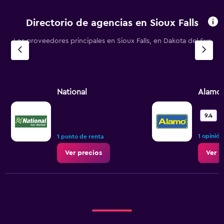
Directorio de agencias en Sioux Falls
Los proveedores principales en Sioux Falls, en Dakota del Sur
National
Alamo
9.4
1 opinión
1 punto de renta
Ver precios
Ver p