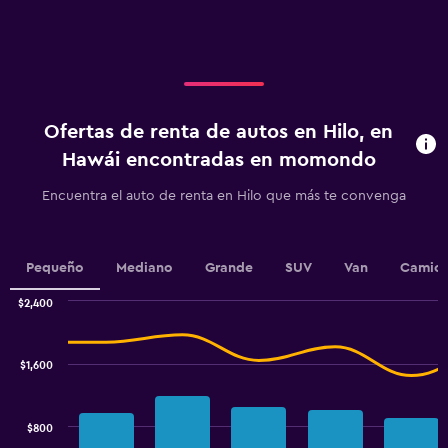
X
axis
displaying
categories.
Range:
4
categories.
Ofertas de renta de autos en Hilo, en
The
chart
Hawái encontradas en momondo
has
1
Encuentra el auto de renta en Hilo que más te convenga
Y
axis
displaying
values.
Pequeño
Mediano
Grande
SUV
Van
Camion
Range:
0
$2,400
Combination
to
Chart
graphic.
chart
900.
with
$1,600
2
data
series.
$800
The