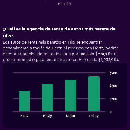
en Hilo.
¿Cuál es la agencia de renta de autos más barata de
Hilo?
Los autos de renta más baratos en Hilo se encuentran
generalmente a través de Hertz. Si reservas con Hertz, podrás
encontrar precios de renta de autos por tan solo $874/día. El
precio promedio para rentar un auto en Hilo es de $1,053/día.
$900
Bar
Chart
graphic.
chart
$600
with
4
bars.
$300
The
0
chart
End
Hertz
Movly
Dollar
Thrifty
of
has
interactive
1
chart