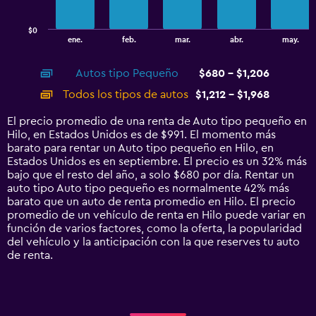
chart
has
$0
1
End
ene.
feb.
mar.
abr.
may.
of
X
interactive
axis
chart
Autos tipo Pequeño
$680 - $1,206
displaying
categories.
Todos los tipos de autos
$1,212 - $1,968
Range:
14
El precio promedio de una renta de Auto tipo pequeño en
categories.
Hilo, en Estados Unidos es de $991. El momento más
The
barato para rentar un Auto tipo pequeño en Hilo, en
chart
Estados Unidos es en septiembre. El precio es un 32% más
has
bajo que el resto del año, a solo $680 por día. Rentar un
1
auto tipo Auto tipo pequeño es normalmente 42% más
Y
barato que un auto de renta promedio en Hilo. El precio
axis
promedio de un vehículo de renta en Hilo puede variar en
displaying
función de varios factores, como la oferta, la popularidad
values.
del vehículo y la anticipación con la que reserves tu auto
Range:
de renta.
0
to
2400.