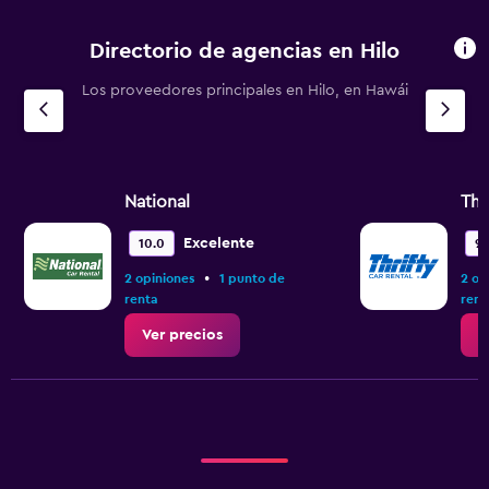
Directorio de agencias en Hilo
Los proveedores principales en Hilo, en Hawái
National
Thr
Excelente
10.0
9.
•
2 opiniones
1 punto de
2 op
renta
rent
Ver precios
V