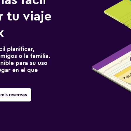
ás fácil
 tu viaje
x
l planificar,
migos o la familia.
onible para su uso
gar en el que
mis reservas