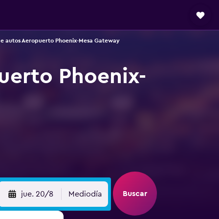
e autos Aeropuerto Phoenix-Mesa Gateway
uerto Phoenix-
Buscar
jue. 20/8
Mediodía