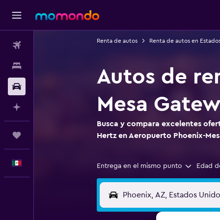
Renta de autos
Renta de autos en Estado
Vuelos
Alojamientos
Autos de re
Autos
Mesa Gatew
Planifica con IA
Busca y compara excelentes ofert
Trips
Hertz en Aeropuerto Phoenix-Me
Español
Entrega en el mismo punto
Edad d