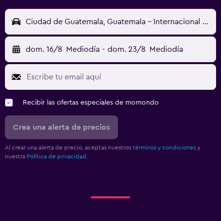
Ciudad de Guatemala, Guatemala - Internacional La Aurora (GUA)
dom. 16/8
Mediodía
-
dom. 23/8
Mediodía
Recibir las ofertas especiales de momondo
Crea una alerta de precios
Al crear una alerta de precio, aceptas nuestros
términos y condiciones
y
nuestra
Política de privacidad.