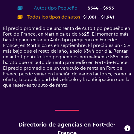
axis
chart
Autos tipo Pequeño
$344 - $953
displaying
categories.
Todos los tipos de autos
$1,081 - $1,941
Range:
14
El precio promedio de una renta de Auto tipo pequeño en
categories.
Fort-de-France, en Martinica es de $625. El momento más
The
barato para rentar un Auto tipo pequeño en Fort-de-
chart
France, en Martinica es en septiembre. El precio es un 45%
has
más bajo que el resto del año, a solo $344 por día. Rentar
1
un auto tipo Auto tipo pequeño es normalmente 58% más
Y
barato que un auto de renta promedio en Fort-de-France.
axis
El precio promedio de un vehículo de renta en Fort-de-
displaying
France puede variar en función de varios factores, como la
values.
oferta, la popularidad del vehículo y la anticipación con la
Range:
que reserves tu auto de renta.
0
to
2400.
Directorio de agencias en Fort-de-
France