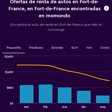
Ofertas de renta de autos en Fort-de-
The
chart
France, en Fort-de-France encontradas
has
en momondo
1
Y
Encuentra el auto de renta en Fort-de-France que más te
axis
convenga
displaying
values.
Range:
0
Pequeño
Mediano
Grande
SUV
Van
Camion
to
2.4.
$2,400
Combination
Chart
graphic.
chart
with
$1,600
2
data
series.
$800
The
chart
has
$0
1
End
ene.
feb.
mar.
abr.
may.
of
X
interactive