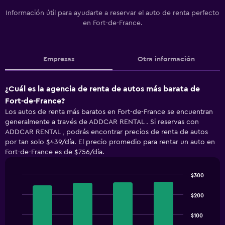
Información útil para ayudarte a reservar el auto de renta perfecto
en Fort-de-France.
Empresas
Otra información
¿Cuál es la agencia de renta de autos más barata de
Fort-de-France?
Los autos de renta más baratos en Fort-de-France se encuentran
generalmente a través de ADDCAR RENTAL . Si reservas con
ADDCAR RENTAL , podrás encontrar precios de renta de autos
por tan solo $439/día. El precio promedio para rentar un auto en
Fort-de-France es de $756/día.
$300
Bar
Chart
graphic.
chart
$200
with
4
$100
bars.