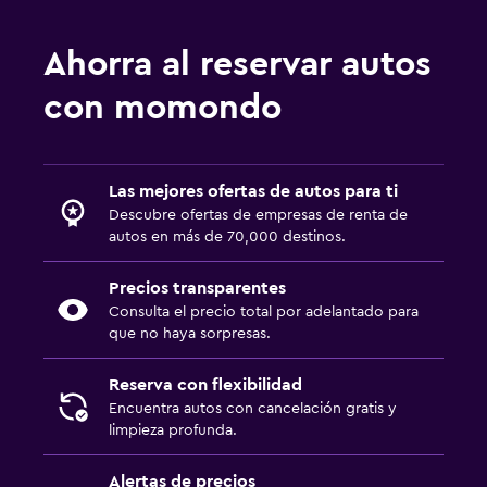
Autos de renta de Advantage en MCO
Autos de renta de Economy Rent a Car en MCO
Ahorra al reservar autos
Autos de renta de NU Car en MCO
con momondo
Las mejores ofertas de autos para ti
Descubre ofertas de empresas de renta de
autos en más de 70,000 destinos.
Precios transparentes
Consulta el precio total por adelantado para
que no haya sorpresas.
Reserva con flexibilidad
Encuentra autos con cancelación gratis y
limpieza profunda.
Alertas de precios