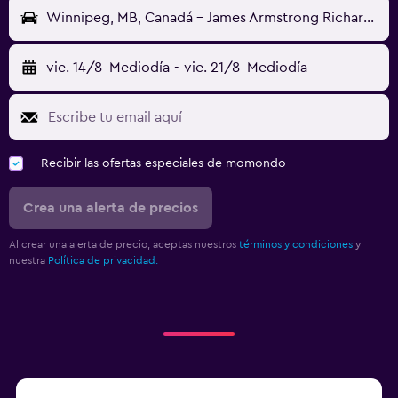
Winnipeg, MB, Canadá - James Armstrong Richardson (YWG)
vie. 14/8
Mediodía
-
vie. 21/8
Mediodía
Recibir las ofertas especiales de momondo
Crea una alerta de precios
Al crear una alerta de precio, aceptas nuestros
términos y condiciones
y
nuestra
Política de privacidad.