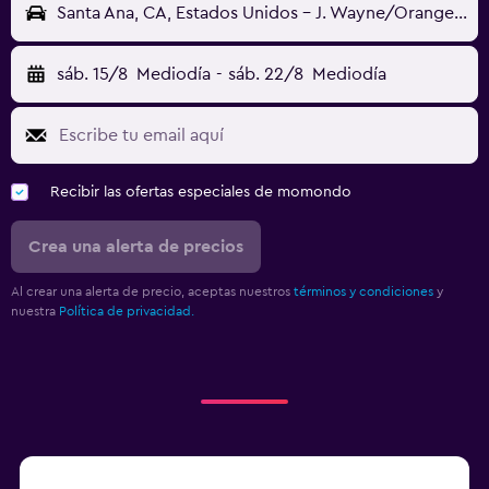
Santa Ana, CA, Estados Unidos - J. Wayne/Orange Cnty (SNA)
sáb. 15/8
Mediodía
-
sáb. 22/8
Mediodía
Recibir las ofertas especiales de momondo
Crea una alerta de precios
Al crear una alerta de precio, aceptas nuestros
términos y condiciones
y
nuestra
Política de privacidad.