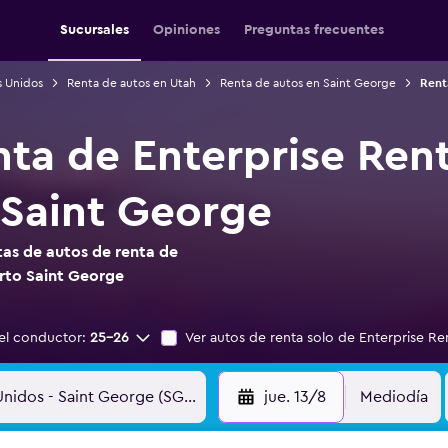
Sucursales
Opiniones
Preguntas frecuentes
s Unidos
Renta de autos en Utah
Renta de autos en Saint George
Rent
nta de Enterprise Ren
Saint George
as de autos de renta de
rto Saint George
el conductor:
25-26
Ver autos de renta solo de Enterprise Re
jue. 13/8
Mediodía