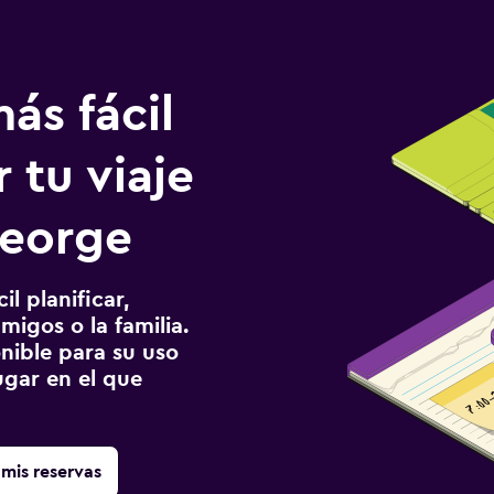
ás fácil
 tu viaje
George
l planificar,
migos o la familia.
onible para su uso
gar en el que
mis reservas