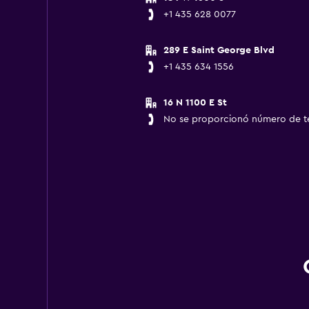
+1 435 628 0077
289 E Saint George Blvd
+1 435 634 1556
16 N 1100 E St
No se proporcionó número de t