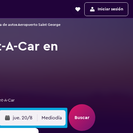
Iniciar sesión
a de autos Aeropuerto Saint George
t-A-Car en
nt-A-Car
Buscar
jue. 20/8
Mediodía