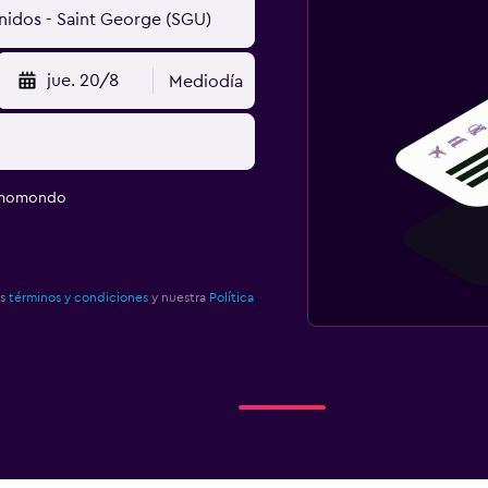
jue. 20/8
Mediodía
e momondo
os
términos y condiciones
y nuestra
Política