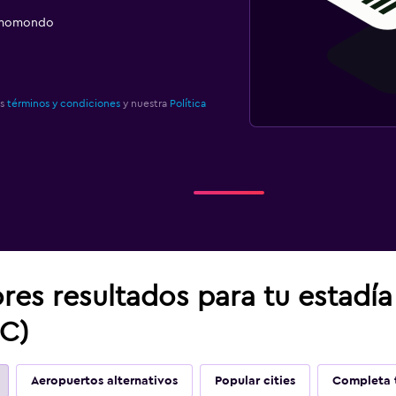
e momondo
os
términos y condiciones
y nuestra
Política
res resultados para tu estadí
C)
Aeropuertos alternativos
Popular cities
Completa t