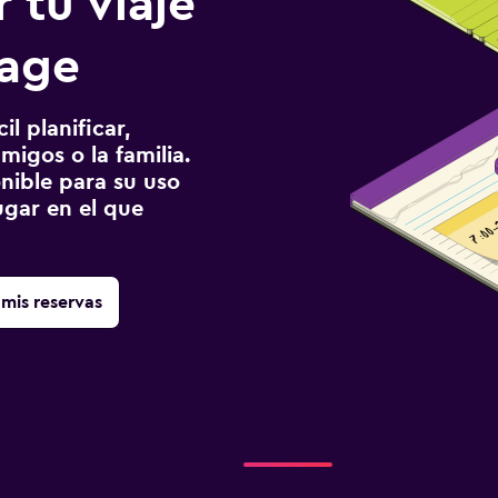
 tu viaje
rage
l planificar,
migos o la familia.
onible para su uso
gar en el que
mis reservas