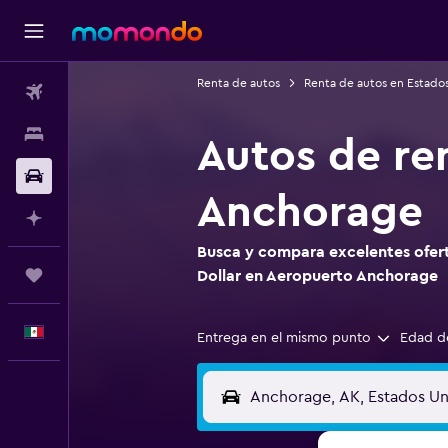
Renta de autos
Renta de autos en Estado
Vuelos
Alojamientos
Autos de re
Autos
Anchorage
Planifica con IA
Busca y compara excelentes ofert
Trips
Dollar en Aeropuerto Anchorage
Español
Entrega en el mismo punto
Edad d