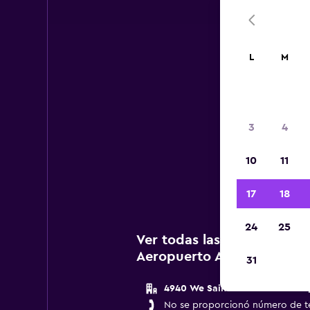
L
M
3
4
A c
10
11
a
17
18
24
25
Ver todas las agencias de 
Aeropuerto Anchorage
31
4940 We Saint International Air
No se proporcionó número de t