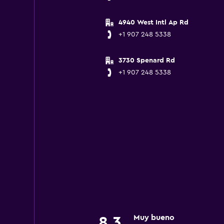
4940 West Intl Ap Rd
+1 907 248 5338
3730 Spenard Rd
+1 907 248 5338
Muy bueno
8.3