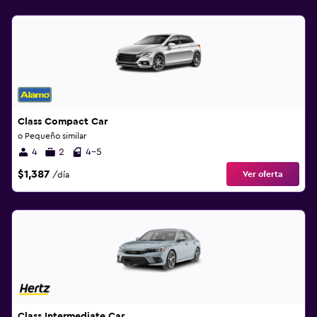
Class Compact Car
o Pequeño similar
4
2
4-5
$1,387
Ver oferta
/día
Class Intermediate Car