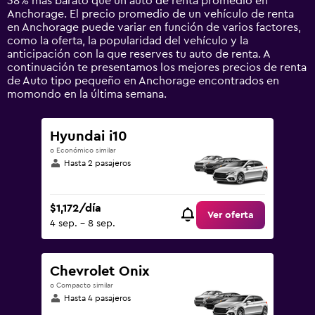
38% más barato que un auto de renta promedio en
axis
Anchorage. El precio promedio de un vehículo de renta
displaying
en Anchorage puede variar en función de varios factores,
values.
como la oferta, la popularidad del vehículo y la
Range:
anticipación con la que reserves tu auto de renta. A
0
continuación te presentamos los mejores precios de renta
to
de Auto tipo pequeño en Anchorage encontrados en
4500.
momondo en la última semana.
Hyundai i10
o Económico similar
Hasta 2 pasajeros
$1,172/día
Ver oferta
4 sep. - 8 sep.
Chevrolet Onix
o Compacto similar
Hasta 4 pasajeros