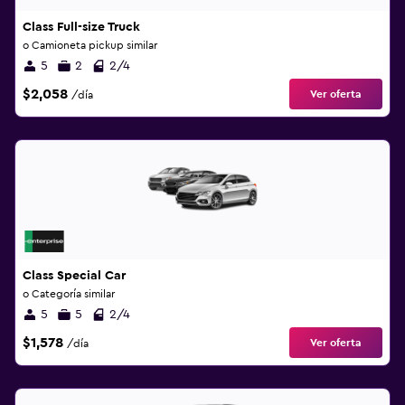
Class Full-size Truck
o Camioneta pickup similar
5
2
2/4
$2,058
Ver oferta
/día
Class Special Car
o Categoría similar
5
5
2/4
$1,578
Ver oferta
/día