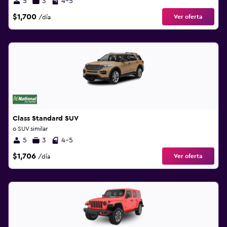
5
3
4-5
$1,700
Ver oferta
/día
Class Standard SUV
o SUV similar
5
3
4-5
$1,706
Ver oferta
/día