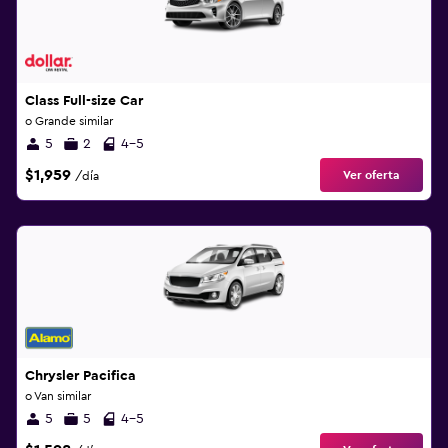
Class Full-size Car
o Grande similar
5
2
4-5
$1,959
Ver oferta
/día
Chrysler Pacifica
o Van similar
5
5
4-5