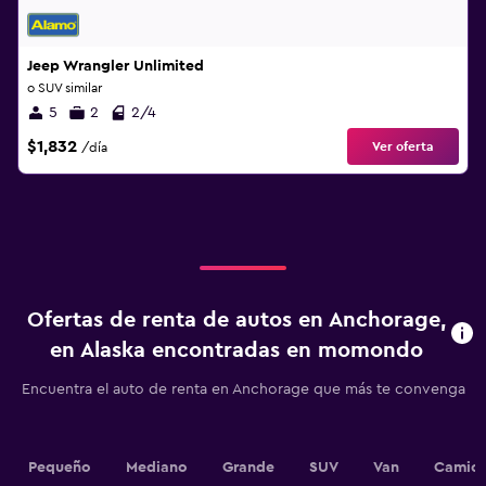
Jeep Wrangler Unlimited
o SUV similar
5
2
2/4
$1,832
Ver oferta
/día
Ofertas de renta de autos en Anchorage,
en Alaska encontradas en momondo
Encuentra el auto de renta en Anchorage que más te convenga
Pequeño
Mediano
Grande
SUV
Van
Camion