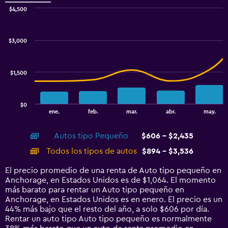
$4,500
Combination
Chart
graphic.
chart
with
$3,000
2
data
series.
$1,500
The
chart
has
$0
1
End
ene.
feb.
mar.
abr.
may.
of
X
interactive
axis
chart
Autos tipo Pequeño
$606 - $2,435
displaying
categories.
Todos los tipos de autos
$894 - $3,536
Range:
14
El precio promedio de una renta de Auto tipo pequeño en
categories.
Anchorage, en Estados Unidos es de $1,064. El momento
The
más barato para rentar un Auto tipo pequeño en
chart
Anchorage, en Estados Unidos es en enero. El precio es un
has
44% más bajo que el resto del año, a solo $606 por día.
1
Rentar un auto tipo Auto tipo pequeño es normalmente
Y