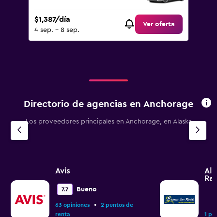
$1,387/día
Ver oferta
4 sep. - 8 sep.
Directorio de agencias en Anchorage
Los proveedores principales en Anchorage, en Alaska
Avis
Ala
Ren
Bueno
7.7
•
63 opiniones
2 puntos de
renta
1 pu