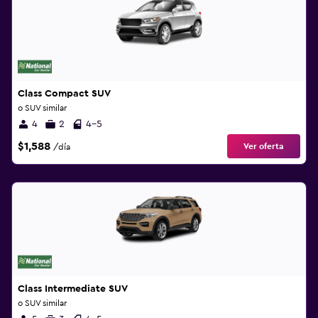
Class Compact SUV
o SUV similar
4
2
4-5
$1,588
Ver oferta
/día
Class Intermediate SUV
o SUV similar