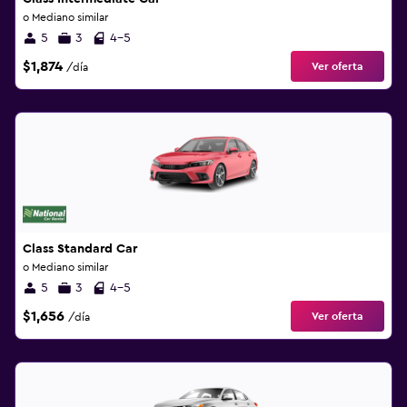
o Mediano similar
5
3
4-5
$1,874
Ver oferta
/día
Class Standard Car
o Mediano similar
5
3
4-5
$1,656
Ver oferta
/día