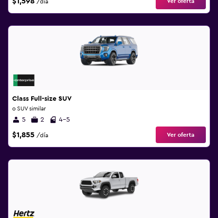
$1,598
Ver oferta
/día
Class Full-size SUV
o SUV similar
5
2
4-5
$1,855
Ver oferta
/día