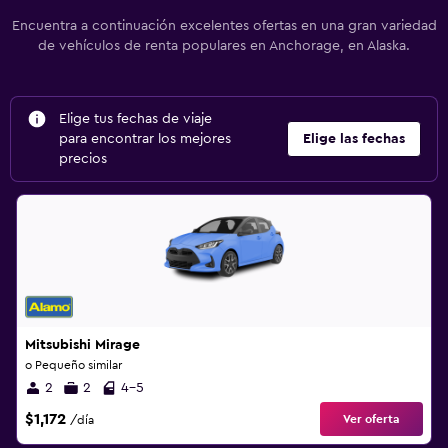
Encuentra a continuación excelentes ofertas en una gran variedad
de vehículos de renta populares en Anchorage, en Alaska.
Elige tus fechas de viaje
para encontrar los mejores
Elige las fechas
precios
Mitsubishi Mirage
o Pequeño similar
2
2
4-5
$1,172
Ver oferta
/día