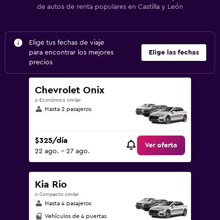
de autos de renta populares en Castilla y León
Elige tus fechas de viaje
para encontrar los mejores
Elige las fechas
precios
Chevrolet Onix
o Económico similar
Hasta 2 pasajeros
$325/día
Ver oferta
22 ago. - 27 ago.
Kia Rio
o Compacto similar
Hasta 4 pasajeros
Vehículos de 4 puertas