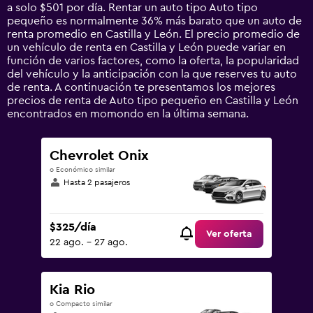
has
a solo $501 por día. Rentar un auto tipo Auto tipo
1
pequeño es normalmente 36% más barato que un auto de
Y
renta promedio en Castilla y León. El precio promedio de
axis
un vehículo de renta en Castilla y León puede variar en
displaying
función de varios factores, como la oferta, la popularidad
values.
del vehículo y la anticipación con la que reserves tu auto
Range:
de renta. A continuación te presentamos los mejores
0
precios de renta de Auto tipo pequeño en Castilla y León
to
encontrados en momondo en la última semana.
1800.
Chevrolet Onix
o Económico similar
Hasta 2 pasajeros
$325/día
Ver oferta
22 ago. - 27 ago.
Kia Rio
o Compacto similar