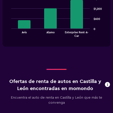
Bar
Chart
graphic.
chart
$1,200
with
3
$600
bars.
The
0
Avis
Alamo
Enterprise Rent-A-
chart
End
Car
of
has
interactive
1
chart
X
axis
displaying
categories.
Range:
3
categories.
Ofertas de renta de autos en Castilla y
The
chart
León encontradas en momondo
has
1
Encuentra el auto de renta en Castilla y León que más te
Y
convenga
axis
displaying