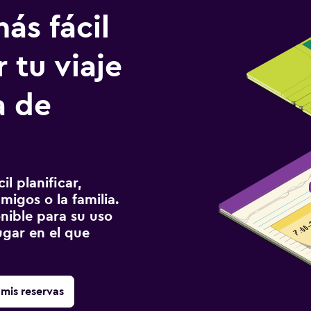
ás fácil
 tu viaje
a de
l planificar,
migos o la familia.
onible para su uso
gar en el que
mis reservas