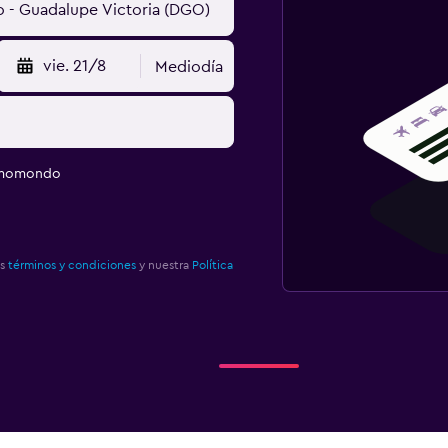
vie. 21/8
Mediodía
e momondo
os
términos y condiciones
y nuestra
Política