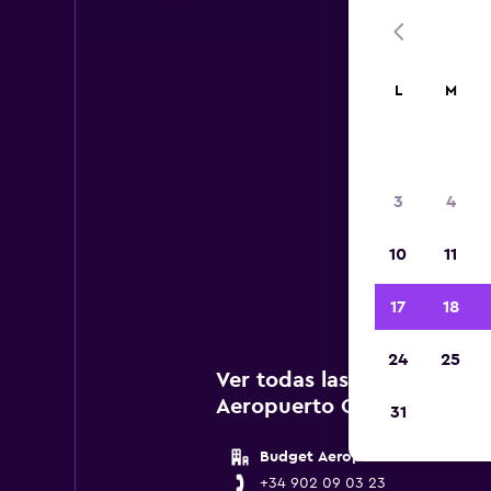
L
M
3
4
A c
10
11
agenc
17
18
24
25
Ver todas las agencias de
Aeropuerto Oviedo Asturi
31
Budget Aeropuerto Asturias
+34 902 09 03 23