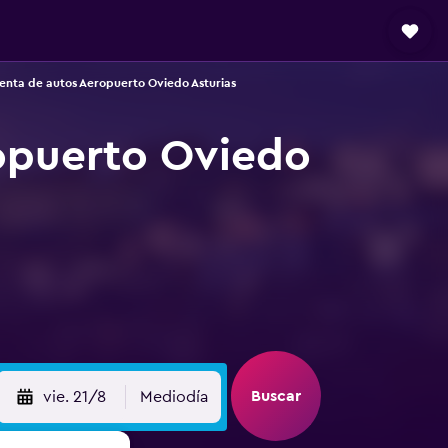
enta de autos Aeropuerto Oviedo Asturias
opuerto Oviedo
Buscar
vie. 21/8
Mediodía