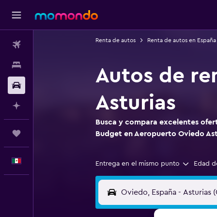
Renta de autos
Renta de autos en España
Vuelos
Alojamientos
Autos de re
Autos
Asturias
Planifica con IA
Busca y compara excelentes ofert
Trips
Budget en Aeropuerto Oviedo Ast
Español
Entrega en el mismo punto
Edad d