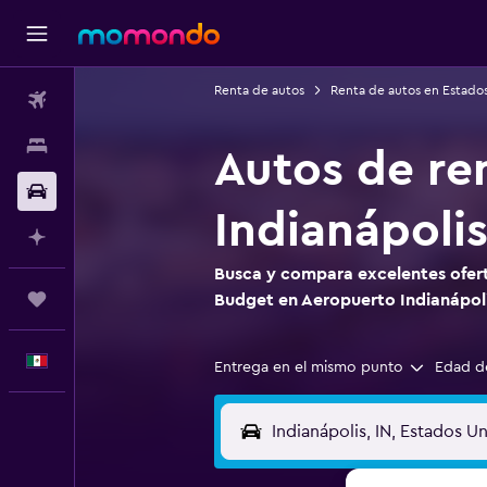
Renta de autos
Renta de autos en Estado
Vuelos
Alojamientos
Autos de re
Autos
Indianápoli
Planifica con IA
Busca y compara excelentes ofert
Trips
Budget en Aeropuerto Indianápol
Español
Entrega en el mismo punto
Edad d