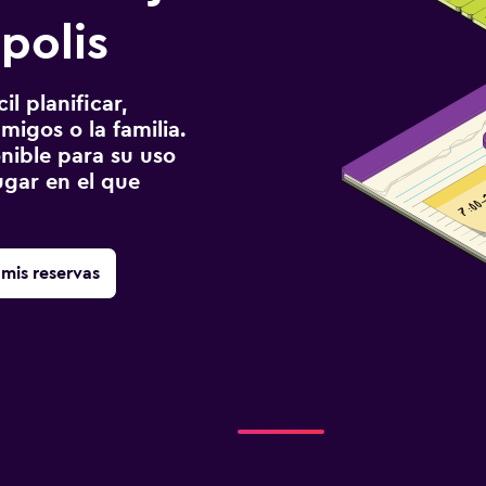
polis
l planificar,
migos o la familia.
onible para su uso
gar en el que
mis reservas