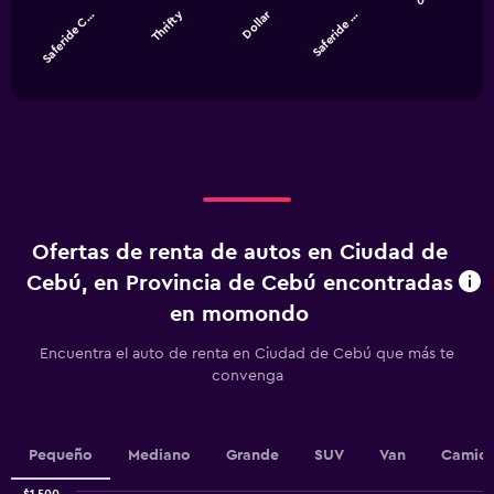
0
Thrifty
Dollar
Saferide C…
Saferide …
The
chart
End
of
has
interactive
1
chart
X
axis
displaying
categories.
Range:
4
categories.
Ofertas de renta de autos en Ciudad de
The
chart
Cebú, en Provincia de Cebú encontradas
has
en momondo
1
Y
Encuentra el auto de renta en Ciudad de Cebú que más te
axis
convenga
displaying
values.
Range:
0
Pequeño
Mediano
Grande
SUV
Van
Camion
to
600.