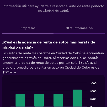
Información útil para ayudarte a reservar el auto de renta perfecto
en Ciudad de Cebú.
Empresas
Otra información
¿Cuál es la agencia de renta de autos más barata de
Ciudad de Cebú?
Los autos de renta más baratos en Ciudad de Cebú se encuentran
generalmente a través de Dollar. Si reservas con Dollar, podrás
encontrar precios de renta de autos por tan solo $501/día. El
precio promedio para rentar un auto en Ciudad de Cebú es de
$501/día.
$600
Bar
Chart
graphic.
chart
$400
with
4
$200
bars.