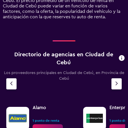
Cebú. El precio promedio de un vehículo de renta en
displaying
Ciudad de Cebú puede variar en función de varios
values.
factores, como la oferta, la popularidad del vehículo y la
Range:
anticipación con la que reserves tu auto de renta.
0
to
1500.
Directorio de agencias en Ciudad de
Cebú
Los proveedores principales en Ciudad de Cebú, en Provincia de
Cebú
Alamo
Enterpri
1 punto de renta
1 punto de 