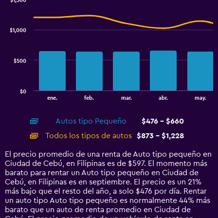
$1,500
Combination
Chart
graphic.
chart
with
$1,000
2
data
series.
$500
The
chart
has
$0
1
End
ene.
feb.
mar.
abr.
may.
of
X
interactive
axis
chart
Autos tipo Pequeño
$476 - $660
displaying
categories.
Todos los tipos de autos
$873 - $1,228
Range:
14
El precio promedio de una renta de Auto tipo pequeño en
categories.
Ciudad de Cebú, en Filipinas es de $597. El momento más
The
barato para rentar un Auto tipo pequeño en Ciudad de
chart
Cebú, en Filipinas es en septiembre. El precio es un 21%
has
más bajo que el resto del año, a solo $476 por día. Rentar
1
un auto tipo Auto tipo pequeño es normalmente 44% más
Y
barato que un auto de renta promedio en Ciudad de
axis