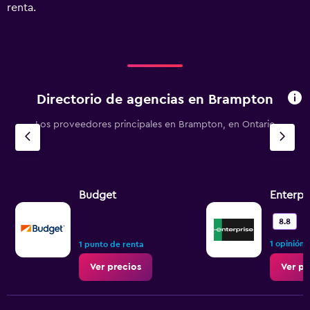
Range:
renta.
0
to
1500.
Directorio de agencias en Brampton
Los proveedores principales en Brampton, en Ontario
Budget
Enterpr
M
8.8
1 opinión
1 punto de renta
Ver precios
Ver pr