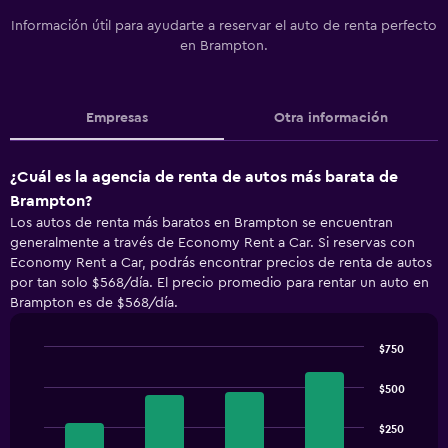
Información útil para ayudarte a reservar el auto de renta perfecto
en Brampton.
Empresas
Otra información
¿Cuál es la agencia de renta de autos más barata de
Brampton?
Los autos de renta más baratos en Brampton se encuentran
generalmente a través de Economy Rent a Car. Si reservas con
Economy Rent a Car, podrás encontrar precios de renta de autos
por tan solo $568/día. El precio promedio para rentar un auto en
Brampton es de $568/día.
$750
Bar
Chart
graphic.
chart
$500
with
4
$250
bars.