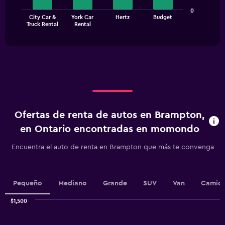
The
0
City Car &
York Car
Hertz
Budget
chart
End
Truck Rental
Rental
of
has
interactive
1
chart
X
axis
displaying
categories.
Range:
4
categories.
Ofertas de renta de autos en Brampton,
The
chart
en Ontario encontradas en momondo
has
1
Encuentra el auto de renta en Brampton que más te convenga
Y
axis
displaying
values.
Pequeño
Mediano
Grande
SUV
Van
Camion
Range:
0
$1,500
Combination
to
Chart
graphic.
chart
750.