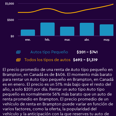
with
$1,000
2
data
series.
$500
The
chart
has
$0
1
End
ene.
feb.
mar.
abr.
may.
of
X
interactive
axis
chart
Autos tipo Pequeño
$201 - $741
displaying
categories.
Todos los tipos de autos
$692 - $1,319
Range:
14
El precio promedio de una renta de Auto tipo pequeño en
categories.
Brampton, en Canadá es de $406. El momento más barato
The
para rentar un Auto tipo pequeño en Brampton, en Canadá
chart
es en enero. El precio es un 51% más bajo que el resto del
has
año, a solo $201 por día. Rentar un auto tipo Auto tipo
1
pequeño es normalmente 56% más barato que un auto de
Y
renta promedio en Brampton. El precio promedio de un
axis
vehículo de renta en Brampton puede variar en función de
displaying
varios factores, como la oferta, la popularidad del
values.
vehículo y la anticipación con la que reserves tu auto de