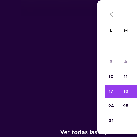
L
M
A
3
4
10
11
A c
17
18
Inter
24
25
31
Ver todas las agencias de 