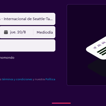
jue. 20/8
Mediodía
e momondo
os
términos y condiciones
y nuestra
Política