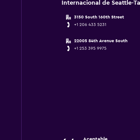
Internacional de Seattle-
3150 South 160th Street
+1 206 433 5231
22005 84th Avenue South
+1 253 395 9975
Aceptable