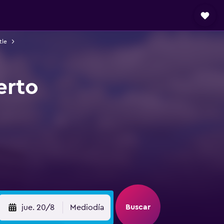
tle
erto
Buscar
jue. 20/8
Mediodía