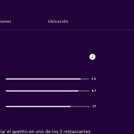
iones
Ubicación
9.0
8.7
7.7
iar el apetito en uno de los 3 restaurantes