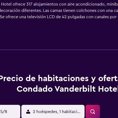
Hotel ofrece 317 alojamientos con aire acondicionado, minibar
 decoración diferentes. Las camas tienen colchones con una ca
 Se ofrece una televisión LCD de 42 pulgadas con canales por 
tetera. Los baños están dotados de albornoces, zapatillas, artí
 Juan ofrece acceso a Internet por cable y wifi gratis. Los ser
cina, además de teléfono; se ofrecen llamadas locales gratuitas 
lla de agua gratuita y tabla de planchar con plancha. Se ofrec
 libre además de piscina infantil. Los servicios de ocio y espa
to las 24 horas y bicicletas gratuitas. Se pueden practicar la
ones o cerca del alojamiento (es posible que se aplique un reca
Precio de habitaciones y ofer
Condado Vanderbilt Hote
15/8
2 huéspedes, 1 habitación