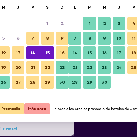
car
M
J
V
S
D
L
M
M
J
V
1
2
1
2
3
4
 más barata de precio por noche
5
6
7
8
9
7
8
9
10
11
Alberca
r
Total noche
12
13
14
15
16
14
15
16
17
18
19
20
21
22
23
21
22
23
24
25
$5,144
Ver oferta
26
27
28
29
30
28
29
30
Fotos
$5,222
Ver oferta
Promedio
Más caro
En base a los precios promedio de hoteles de 3 est
$5,330
Ver oferta
lt Hotel