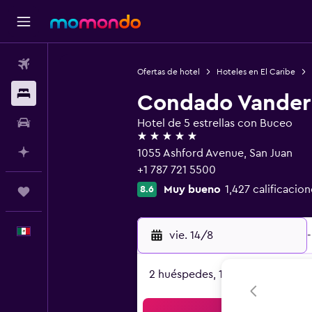
Vuelos
Ofertas de hotel
Hoteles en El Caribe
Alojamientos
Condado Vanderb
Autos
Hotel de 5 estrellas con Buceo
5 estrellas
Planifica con IA
1055 Ashford Avenue, San Juan
+1 787 721 5500
Muy bueno
1,427 calificacion
8.6
Trips
Español
vie. 14/8
-
2 huéspedes, 1 habitación