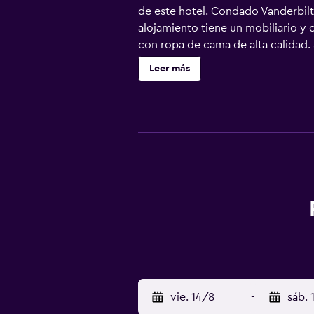
de este hotel. Condado Vanderbilt 
alojamiento tiene un mobiliario y
con ropa de cama de alta calidad.
Se ofrece frigorífico y cafetera y 
Leer más
secador de pelo. Este hotel en San
incluyen escritorio y sillas de ofi
habitaciones también incluyen bote
alojamiento hay 4 piscinas al aire
hidromasaje, sauna, gimnasio abier
indican más abajo en las instalaci
vie. 14/8
-
sáb. 