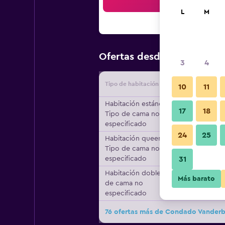
Bus
L
M
$5,144
Ofertas desde
/
Oferta
3
4
Tipo de habitación
Proveedo
10
11
Habitación estándar,
17
18
Tipo de cama no
especificado
24
25
Habitación queen,
Tipo de cama no
especificado
31
Habitación doble, Tipo
Más barato
de cama no
especificado
76 ofertas más de Condado Vanderbi