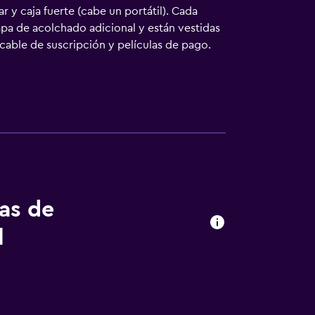
 y caja fuerte (cabe un portátil). Cada
pa de acolchado adicional y están vestidas
cable de suscripción y películas de pago.
culos de higiene personal gratuitos y
vicios para las personas de negocios
(pueden existir restricciones). Las
e servicio de limpieza todos los días. En el
rcimiento incluyen también una bañera de
s actividades de ocio y esparcimiento que se
rgo).
tas de
l