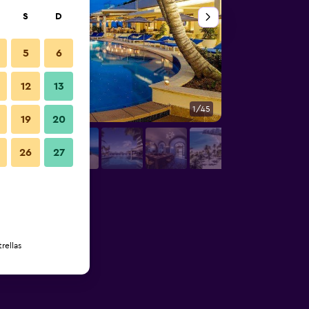
S
D
5
6
12
13
1/45
Otro
19
20
26
27
rellas