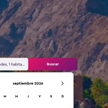
Buscar
des, 1 habitación
septiembre 2026
M
M
J
V
S
D