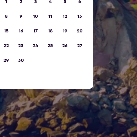
1
2
3
4
5
6
8
9
10
11
12
13
15
16
17
18
19
20
22
23
24
25
26
27
29
30