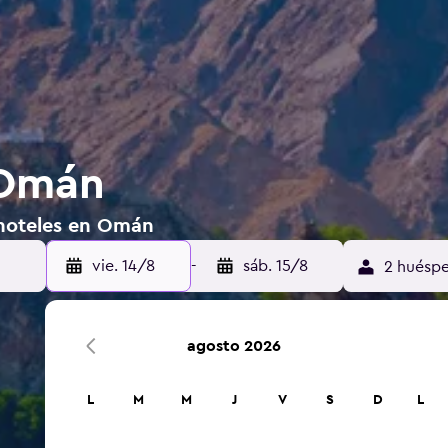
 Omán
 hoteles en Omán
vie. 14/8
-
sáb. 15/8
2 huéspe
agosto 2026
L
M
M
J
V
S
D
L