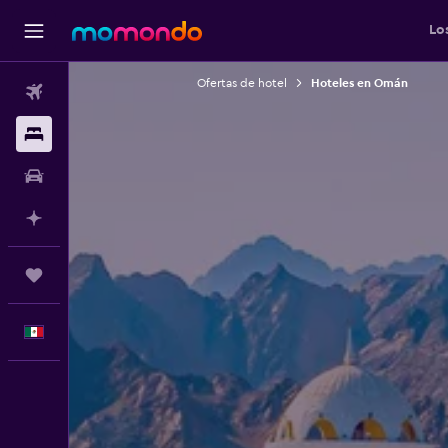
Lo
Ofertas de hotel
Hoteles en Omán
Vuelos
Alojamientos
Autos
Planifica con IA
Trips
Español