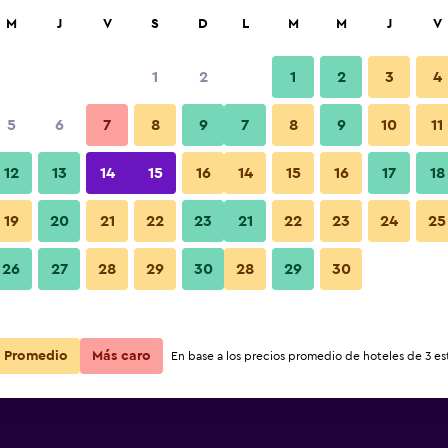
car
M
J
V
S
D
L
M
M
J
V
1
2
1
2
3
4
ás barata de precio por noche
5
6
7
8
9
7
8
9
10
11
Baño
r
Total noche
12
13
14
15
16
14
15
16
17
18
19
20
21
22
23
21
22
23
24
25
$775
Ver oferta
Fotos
26
27
28
29
30
28
29
30
Promedio
Más caro
En base a los precios promedio de hoteles de 3 est