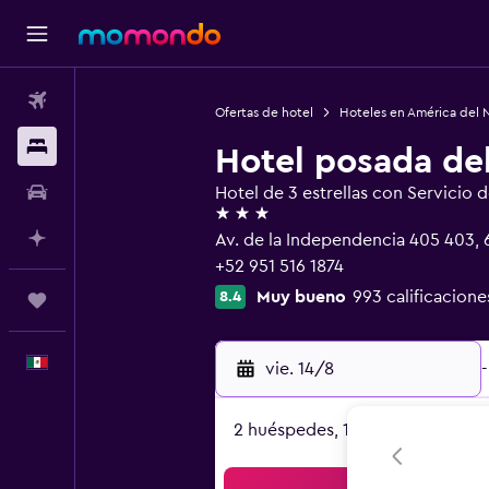
Vuelos
Ofertas de hotel
Hoteles en América del 
Alojamientos
Hotel posada de
Autos
Hotel de 3 estrellas con Servicio 
3 estrellas
Planifica con IA
Av. de la Independencia 405 403,
+52 951 516 1874
Muy bueno
993 calificacione
8.4
Trips
Español
vie. 14/8
-
2 huéspedes, 1 habitación