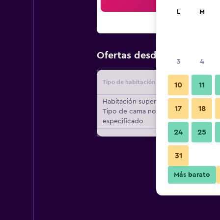
Bus
L
M
$775
Ofertas desde
/
Oferta m
3
4
Tipo de habitación
Proveedo
10
11
Habitación superior,
17
18
Tipo de cama no
especificado
24
25
31
Más barato