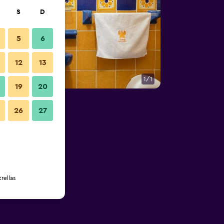
S
D
5
6
12
13
1/1
19
20
26
27
rellas