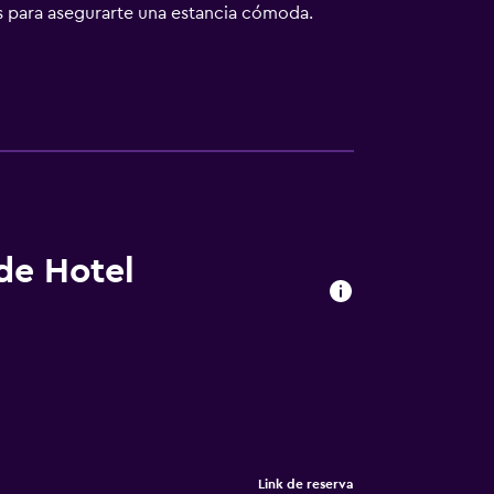
s para asegurarte una estancia cómoda.
uentra a poca distancia de numerosos
ón y el Centro Fotográfico Álvarez Bravo,
lbán está a poca distancia del
 de Hotel
Link de reserva