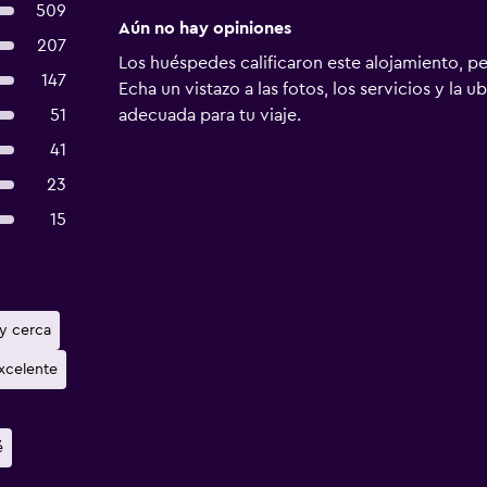
509
Aún no hay opiniones
207
Los huéspedes calificaron este alojamiento, p
147
Echa un vistazo a las fotos, los servicios y la u
51
adecuada para tu viaje.
41
23
15
y cerca
xcelente
é