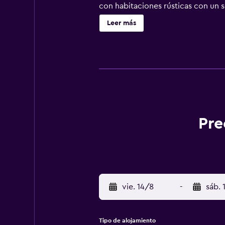
con habitaciones rústicas con un 
Todos los días se sirve un desayu
Leer más
restaurantes. Los lugares de inter
quedan a solo diez minutos camina
establecimiento.
Pre
vie. 14/8
-
sáb. 
Tipo de alojamiento