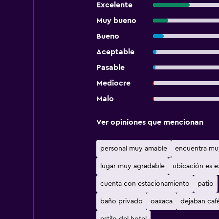
Excelente
Muy bueno
Bueno
Aceptable
Pasable
Mediocre
Malo
Ver opiniones que mencionan
personal muy amable
encuentra mu
lugar muy agradable
ubicación es e
cuenta con estacionamiento
patio
baño privado
oaxaca
dejaban caf