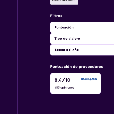
estilo del hotel
Filtros
Puntuación
Tipo de viajero
Época del año
Puntuación de proveedores
8.4
8.4
/10
de
453 opiniones
10