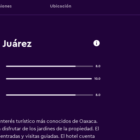
iones
Ubicación
 Juárez
8.0
10.0
8.0
 interés turístico más conocidos de Oaxaca.
isfrutar de los jardines de la propiedad. El
ntradas y visitas guiadas. El hotel cuenta