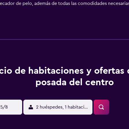
secador de pelo, además de todas las comodidades necesaria
no completo en Hotel Posada del Centro que, además, se enc
és de Oaxaca, como la Catedral de Nuestra Señora de la Asunci
ndo desde el hotel. Además, la Zona Arqueológica de Monte A
cio de habitaciones y ofertas
posada del centro
15/8
2 huéspedes, 1 habitación