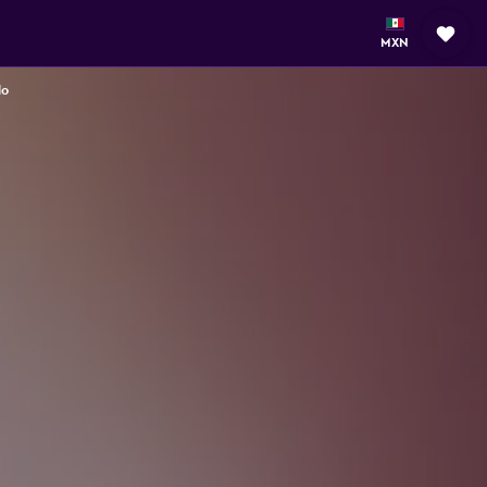
MXN
lo