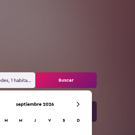
Buscar
des, 1 habitación
septiembre 2026
M
M
J
V
S
D