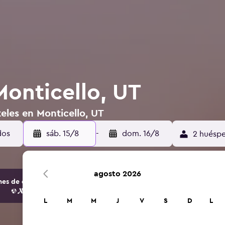
Monticello, UT
eles en Monticello, UT
sáb. 15/8
-
dom. 16/8
2 huéspe
agosto 2026
s de opciones de hoteles y alojamientos.
L
M
M
J
V
S
D
L