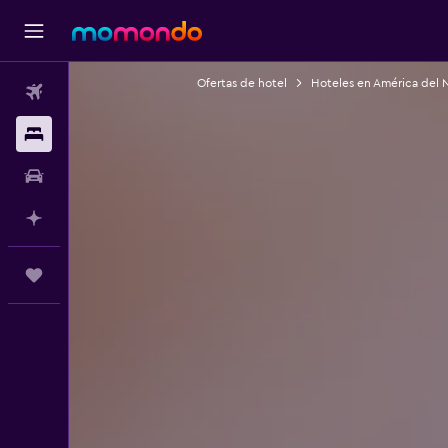
Ofertas de hotel
Hoteles en América del 
Vuelos
Alojamientos
Autos
Planifica con IA
Trips