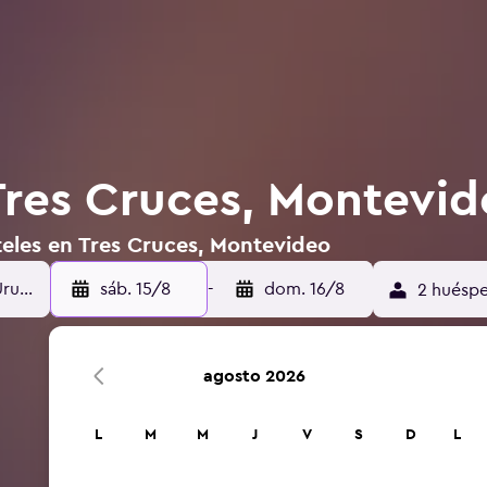
Tres Cruces, Montevi
teles en Tres Cruces, Montevideo
sáb. 15/8
-
dom. 16/8
2 huéspe
agosto 2026
L
M
M
J
V
S
D
L