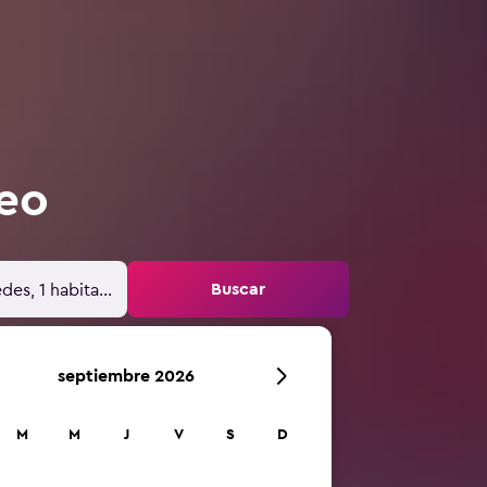
deo
Buscar
des, 1 habitación
septiembre 2026
M
M
J
V
S
D