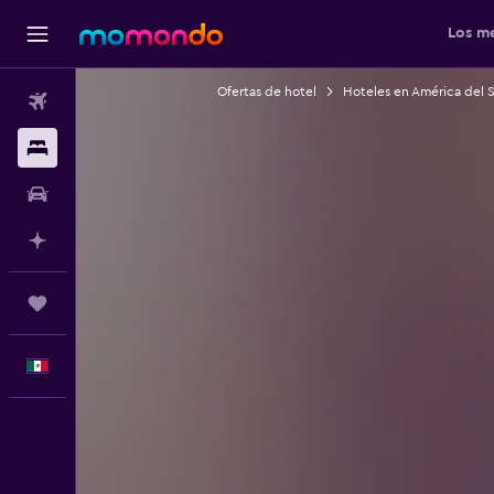
Los me
Ofertas de hotel
Hoteles en América del 
Vuelos
Alojamientos
Autos
Planifica con IA
Trips
Español