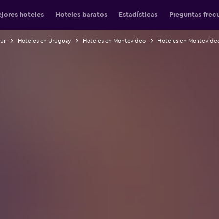
jores hoteles
Hoteles baratos
Estadísticas
Preguntas frec
Sur
Hoteles en Uruguay
Hoteles en Montevideo
Hoteles en Montevide